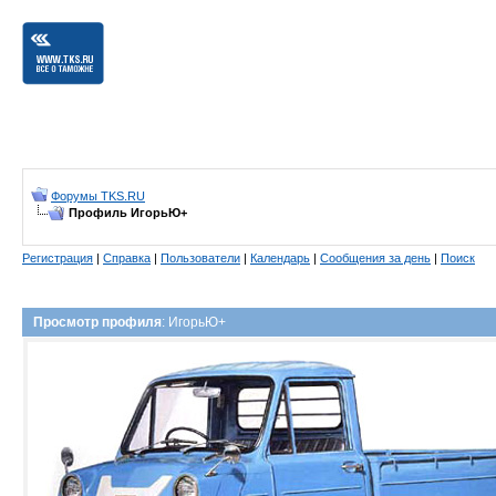
Форумы TKS.RU
Профиль ИгорьЮ+
Регистрация
|
Справка
|
Пользователи
|
Календарь
|
Сообщения за день
|
Поиск
Просмотр профиля
: ИгорьЮ+