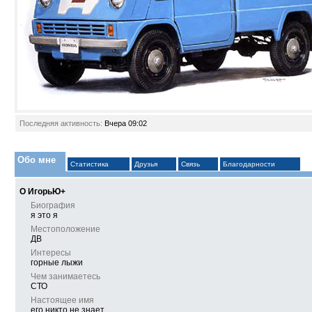
Последняя активность:
Вчера
09:02
Обо мне
Статистика
Друзья
Связь
Благодарности
О ИгорьЮ+
Биография
я это я
Местоположение
ДВ
Интересы
горные лыжи
Чем занимаетесь
СТО
Настоящее имя
его никто не знает