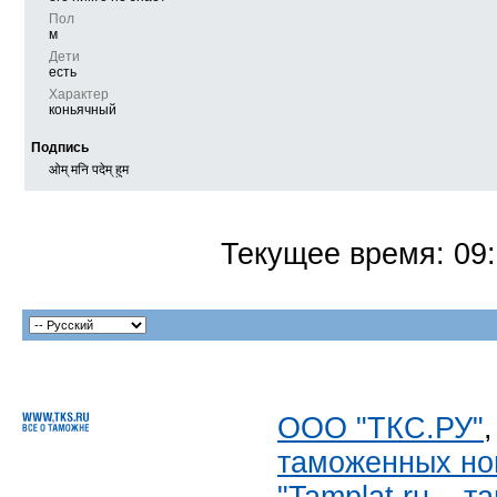
Пол
м
Дети
есть
Характер
коньячный
Подпись
ओम् मनि पदेम् हुम
Текущее время:
09
ООО "ТКС.РУ"
таможенных но