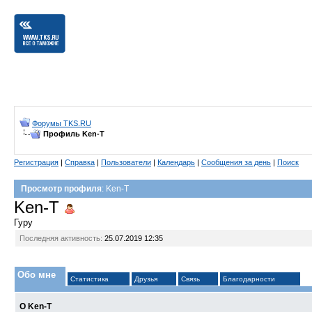
Форумы TKS.RU
Профиль Ken-T
Регистрация
|
Справка
|
Пользователи
|
Календарь
|
Сообщения за день
|
Поиск
Просмотр профиля
: Ken-T
Ken-T
Гуру
Последняя активность:
25.07.2019
12:35
Обо мне
Статистика
Друзья
Связь
Благодарности
О Ken-T