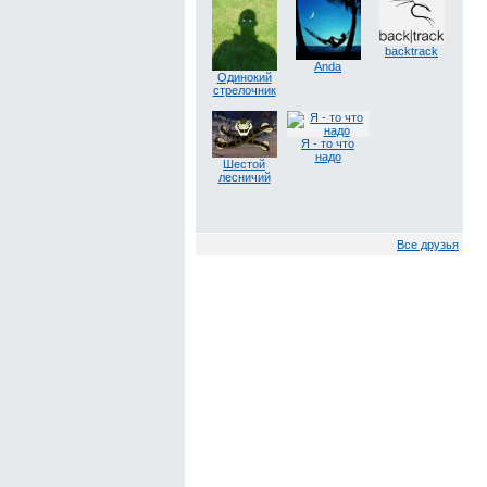
backtrack
Anda
Одинокий
стрелочник
Я - то что
надо
Шестой
лесничий
Все друзья