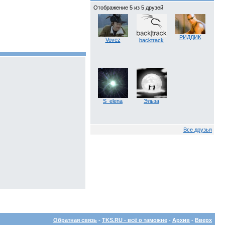
Отображение 5 из 5 друзей
РИДДИК
Vovez
backtrack
S_elena
Эльза
Все друзья
Обратная связь
-
TKS.RU - всё о таможне
-
Архив
-
Вверх