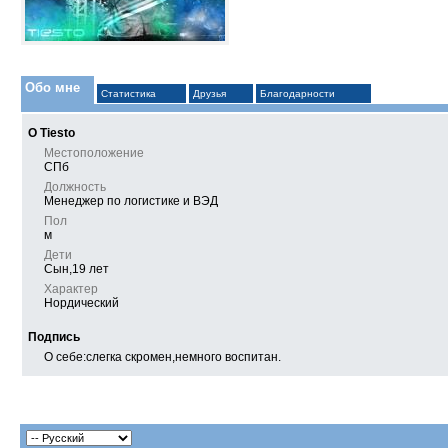
Обо мне
Статистика
Друзья
Благодарности
О Tiesto
Местоположение
СПб
Должность
Менеджер по логистике и ВЭД
Пол
м
Дети
Сын,19 лет
Характер
Нордический
Подпись
О себе:слегка скромен,немного воспитан.