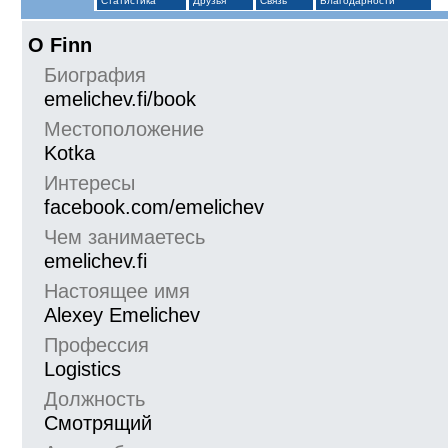
Статистика
Друзья
Связь
Благодарности
О Finn
Биография
emelichev.fi/book
Местоположение
Kotka
Интересы
facebook.com/emelichev
Чем занимаетесь
emelichev.fi
Настоящее имя
Alexey Emelichev
Профессия
Logistics
Должность
Смотрящий