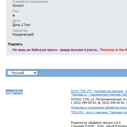
Семейное положение
Холост
Пол
м
Дети
Дочь-17лет
Характер
Нордический
Подпись
Не верь,не бойся,не проси - приди возьми и унеси...
"Honesty is the b
ООО "ТКС.РУ"
,
реклама на портале
,
э
"Tamplat.ru – таможенные платежи. К
197022, СПб, ул. Петропавловская, 4-а
т. (812) 449-50-61, ф. (812) 449-50-62,
Политика в отношении обработки пер
"TKS.RU – все о таможне. Таможня дл
Powered by vBulletin® Version 3.8.4
Copyright ©2000 - 2026, Jelsoft Enterpr