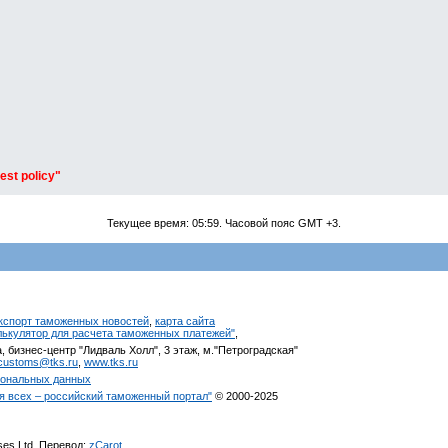
est policy"
Текущее время:
05:59
. Часовой пояс GMT +3.
кспорт таможенных новостей
,
карта сайта
алькулятор для расчета таможенных платежей"
,
, бизнес-центр "Лидваль Холл", 3 этаж, м."Петроградская"
customs@tks.ru
,
www.tks.ru
сональных данных
я всех – российский таможенный портал"
© 2000-2025
ises Ltd. Перевод:
zCarot