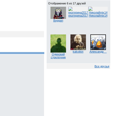
Отображение 6 из 17 друзей
екатерина2017
Николайmix14
Boggart
kakotkin
Александр__
Одинокий
стрелочник
Все друзья