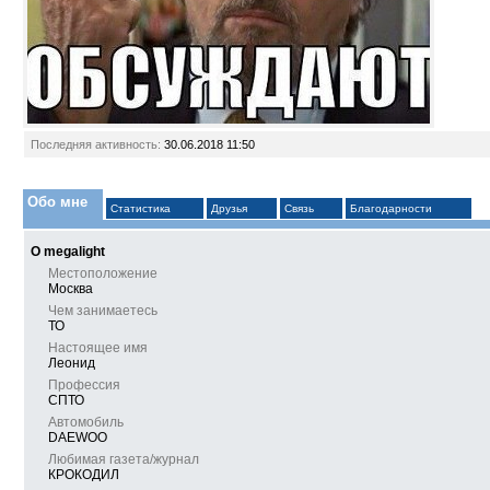
Последняя активность:
30.06.2018
11:50
Обо мне
Статистика
Друзья
Связь
Благодарности
О megalight
Местоположение
Москва
Чем занимаетесь
ТО
Настоящее имя
Леонид
Профессия
СПТО
Автомобиль
DAEWOО
Любимая газета/журнал
КРОКОДИЛ