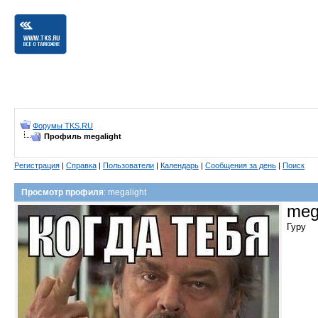
Форумы TKS.RU
Профиль megalight
Регистрация
|
Справка
|
Пользователи
|
Календарь
|
Сообщения за день
|
Поиск
Просмотр профиля
: megalight
meg
Гуру