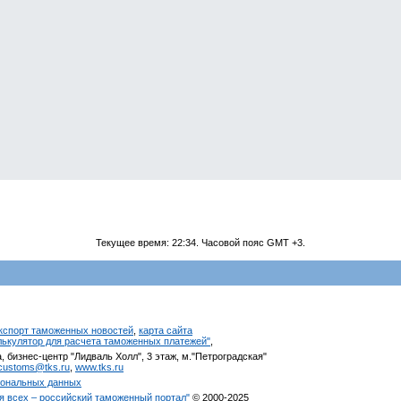
Текущее время:
22:34
. Часовой пояс GMT +3.
кспорт таможенных новостей
,
карта сайта
алькулятор для расчета таможенных платежей"
,
, бизнес-центр "Лидваль Холл", 3 этаж, м."Петроградская"
customs@tks.ru
,
www.tks.ru
сональных данных
я всех – российский таможенный портал"
© 2000-2025