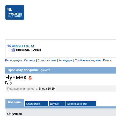
Форумы TKS.RU
Профиль Чучмек
Регистрация
|
Справка
|
Пользователи
|
Календарь
|
Сообщения за день
|
Поиск
Просмотр профиля
: Чучмек
Чучмек
Гуру
Последняя активность:
Вчера
10:19
Обо мне
Статистика
Друзья
Благодарности
О Чучмек