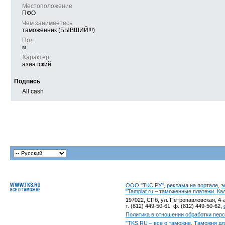
Местоположение
ПФО
Чем занимаетесь
таможенник (БЫВШИЙ!!!)
Пол
м
Характер
азиатский
Подпись
All cash
ООО "ТКС.РУ"
,
реклама на портале
,
э
"Tamplat.ru – таможенные платежи. К
197022, СПб, ул. Петропавловская, 4-а
т. (812) 449-50-61, ф. (812) 449-50-62,
Политика в отношении обработки пер
"TKS.RU – все о таможне. Таможня дл