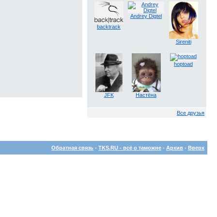
Andrey Digtel
backtrack
Sireniti
hoptoad
JFK
Настёна
Все друзья
Обратная связь
-
TKS.RU - всё о таможне
-
Архив
-
Вверх