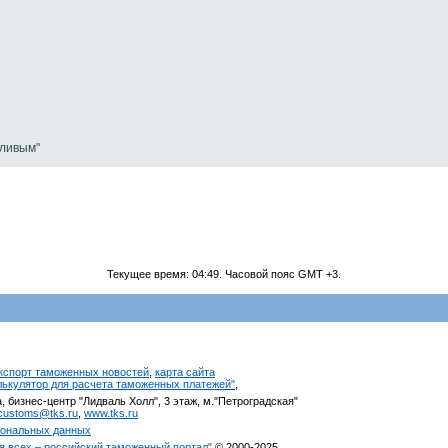
тливым"
Текущее время:
04:49
. Часовой пояс GMT +3.
кспорт таможенных новостей
,
карта сайта
алькулятор для расчета таможенных платежей"
,
, бизнес-центр "Лидваль Холл", 3 этаж, м."Петроградская"
customs@tks.ru
,
www.tks.ru
сональных данных
я всех – российский таможенный портал"
© 2000-2025