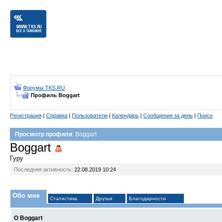
Форумы TKS.RU
Профиль Boggart
Регистрация
|
Справка
|
Пользователи
|
Календарь
|
Сообщения за день
|
Поиск
Просмотр профиля
: Boggart
Boggart
Гуру
Последняя активность:
22.08.2019
10:24
Обо мне
Статистика
Друзья
Благодарности
О Boggart