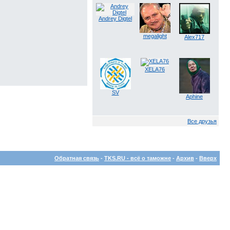
Andrey Digtel
megalight
Alex717
XELA76
SV
Aphine
Все друзья
Обратная связь
-
TKS.RU - всё о таможне
-
Архив
-
Вверх