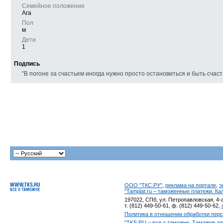
Семейное положение
Ага
Пол
м
Дети
1
Подпись
"В погоне за счастьем иногда нужно просто остановиться и быть счас
ООО "ТКС.РУ"
,
реклама на портале
,
э
"Tamplat.ru – таможенные платежи. К
197022, СПб, ул. Петропавловская, 4-а
т. (812) 449-50-61, ф. (812) 449-50-62,
Политика в отношении обработки пер
"TKS.RU – все о таможне. Таможня дл