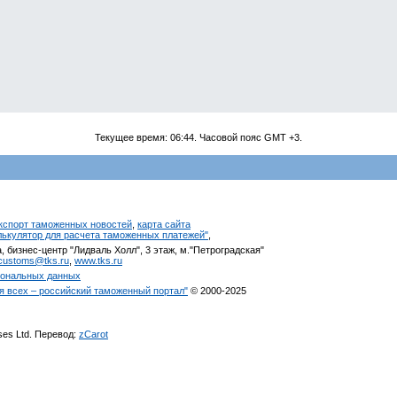
Текущее время:
06:44
. Часовой пояс GMT +3.
кспорт таможенных новостей
,
карта сайта
алькулятор для расчета таможенных платежей"
,
, бизнес-центр "Лидваль Холл", 3 этаж, м."Петроградская"
customs@tks.ru
,
www.tks.ru
сональных данных
я всех – российский таможенный портал"
© 2000-2025
ises Ltd. Перевод:
zCarot