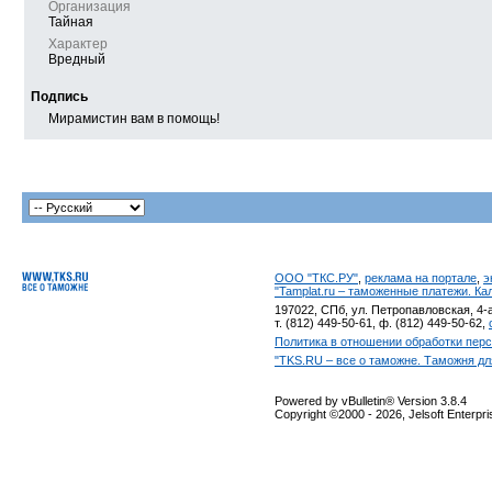
Организация
Тайная
Характер
Вредный
Подпись
Мирамистин вам в помощь!
ООО "ТКС.РУ"
,
реклама на портале
,
э
"Tamplat.ru – таможенные платежи. К
197022, СПб, ул. Петропавловская, 4-а
т. (812) 449-50-61, ф. (812) 449-50-62,
Политика в отношении обработки пер
"TKS.RU – все о таможне. Таможня дл
Powered by vBulletin® Version 3.8.4
Copyright ©2000 - 2026, Jelsoft Enterpr