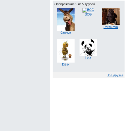
Отображение 5 из 5 друзей
BCG
Persikova
баллон
l e x
Ditrix
Все друзья