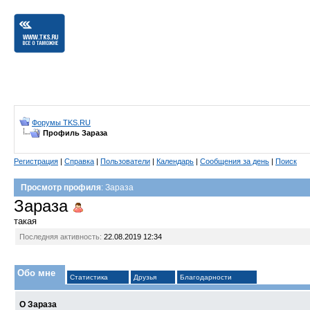
Форумы TKS.RU
Профиль Зараза
Регистрация
|
Справка
|
Пользователи
|
Календарь
|
Сообщения за день
|
Поиск
Просмотр профиля
: Зараза
Зараза
такая
Последняя активность:
22.08.2019
12:34
Обо мне
Статистика
Друзья
Благодарности
О Зараза