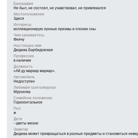
Биография
Не был, не состоял, не учавствовал, не привлекался
Местоположение
Здеся
Интересы
коллекционирую лунные призмы и плохие сны
Чем занимаетесь
Феячу
Настоящее имя
Дюдюка Барбидокская
Профессия
в наличии
Должность
«Ай ду маркар маркар».
Автомобиль
Недоступен
Любимая газета/журнал
Мурзилка
Семейное положение
Горизонтальное
Пол
ж
Дети
- цветы жизни
Заметки
Дюдюка может превращаться в разные предметы и становиться невид