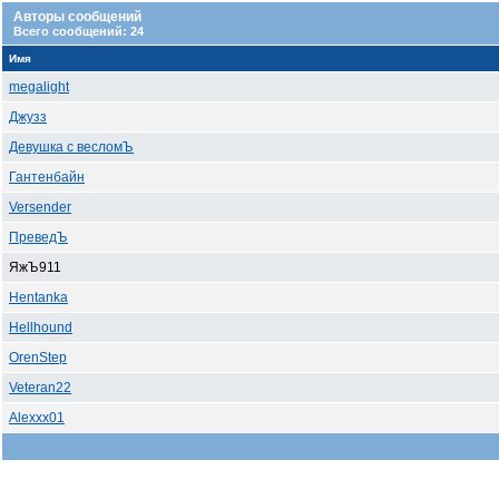
Авторы сообщений
Всего сообщений: 24
Имя
megalight
Джузз
Девушка с весломЪ
Гантенбайн
Versender
ПреведЪ
ЯжЪ911
Hentanka
Hellhound
OrenStep
Veteran22
Alexxx01