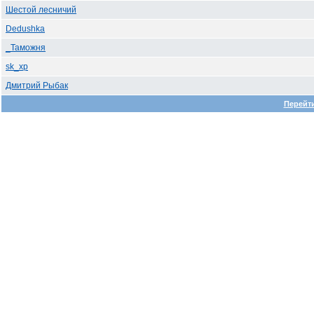
Шестой лесничий
Dedushka
_Таможня
sk_xp
Дмитрий Рыбак
Перейти