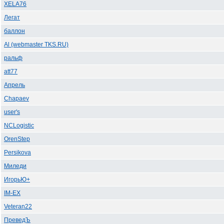
XELA76
Легат
баллон
Al (webmaster TKS.RU)
ральф
att77
Апрель
Chapaev
user's
NCLogistic
OrenStep
Persikova
Миледи
ИгорьЮ+
IM-EX
Veteran22
ПреведЪ