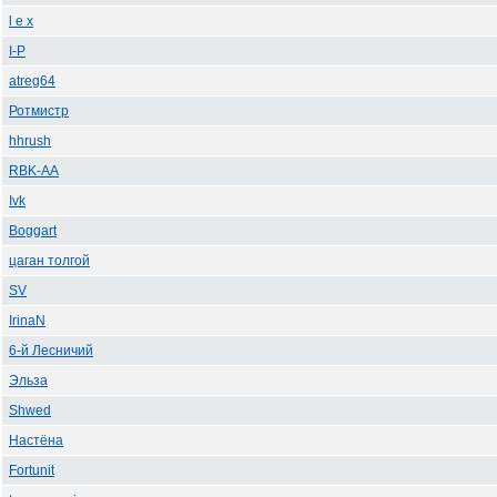
l e x
I-P
atreg64
Ротмистр
hhrush
RBK-AA
Ivk
Boggart
цаган толгой
SV
IrinaN
6-й Лесничий
Эльза
Shwed
Настёна
Fortunit