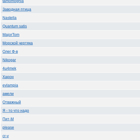
tamomognia
Заводная птица
Nastella
Quantum satis
MajorTom
Морской чертяка
Олег Ф-в
Nikogar
4u4mek
Харон
evlampia
амели
Отважный
Я - то что надо
Пит-М
please
cr-v