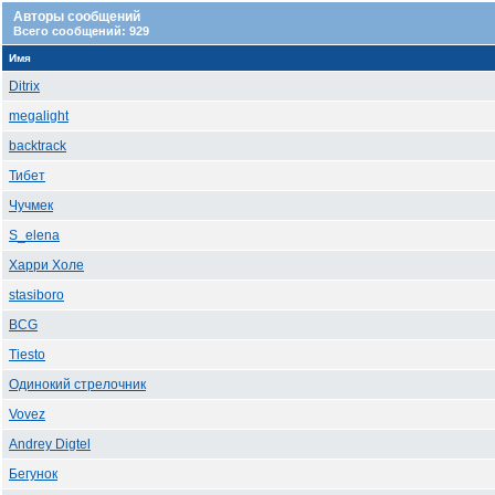
Авторы сообщений
Всего сообщений: 929
Имя
Ditrix
megalight
backtrack
Тибет
Чучмек
S_elena
Харри Холе
stasiboro
BCG
Tiesto
Одинокий стрелочник
Vovez
Andrey Digtel
Бегунок