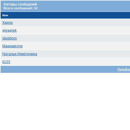
Авторы сообщений
Всего сообщений: 10
Имя
Харон
geragrek
stasiboro
Макиавелли
Наталья Никитичина
il123
Перейти