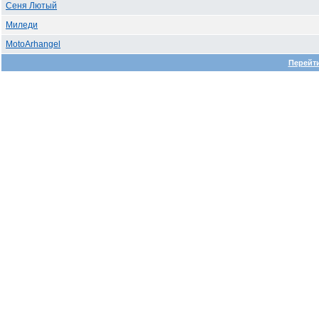
Сеня Лютый
Миледи
MotoArhangel
Перейти