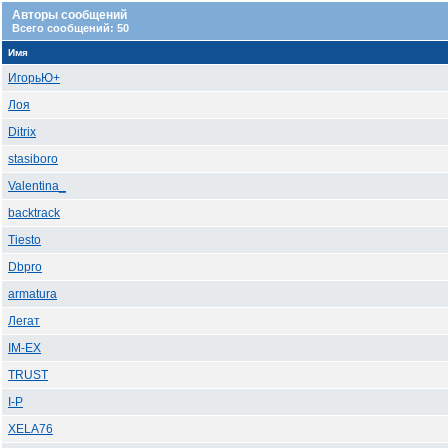
Авторы сообщений
Всего сообщений: 50
Имя
ИгорьЮ+
Лоя
Ditrix
stasiboro
Valentina_
backtrack
Tiesto
Dbpro
armatura
Легат
IM-EX
TRUST
I-P
XELA76