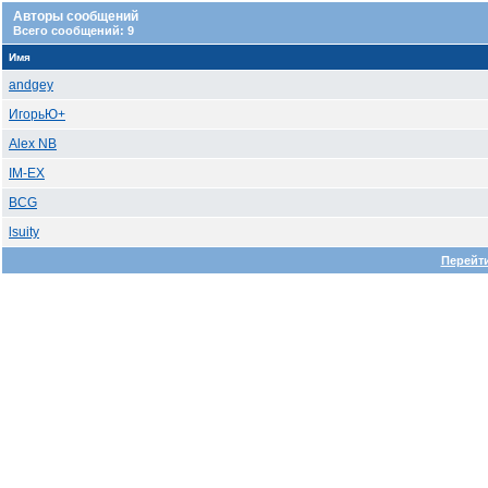
Авторы сообщений
Всего сообщений: 9
Имя
andgey
ИгорьЮ+
Alex NB
IM-EX
BCG
lsuity
Перейти