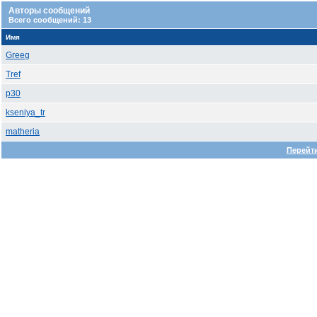
Авторы сообщений
Всего сообщений: 13
Имя
Greeg
Tref
p30
kseniya_tr
matheria
Перейти