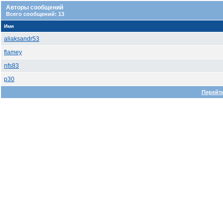
Авторы сообщений
Всего сообщений: 13
Имя
aliaksandr53
flamey
nfs83
p30
Перейти