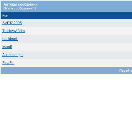
Авторы сообщений
Всего сообщений: 9
Имя
SVETA2005
ThickAsABrick
backtrack
ksanff
Авельянеда
ZinaZin
Перейти