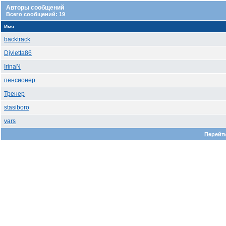
Авторы сообщений
Всего сообщений: 19
Имя
backtrack
Djyletta86
IrinaN
пенсионер
Тренер
stasiboro
vars
Перейти