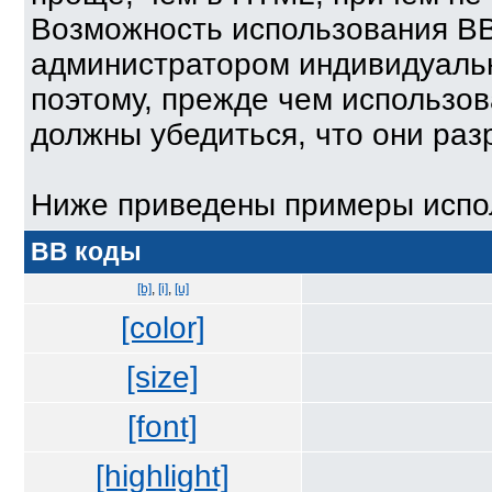
Возможность использования BB
администратором индивидуаль
поэтому, прежде чем использов
должны убедиться, что они ра
Ниже приведены примеры испол
BB коды
[b]
,
[i]
,
[u]
[color]
[size]
[font]
[highlight]