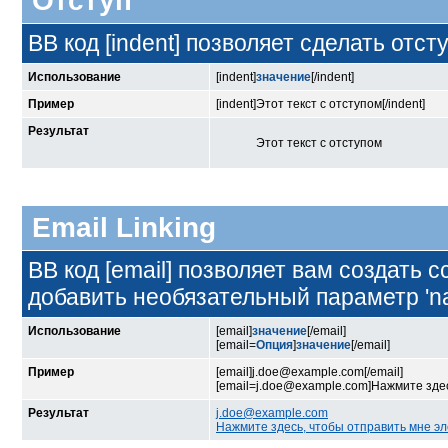
Отступ
BB код [indent] позволяет сделать отсту
Использование
[indent]
значение
[/indent]
Пример
[indent]Этот текст с отступом[/indent]
Результат
Этот текст с отступом
Email Linking
BB код [email] позволяет вам создать
добавить необязательный параметр 'n
Использование
[email]
значение
[/email]
[email=
Опция
]
значение
[/email]
Пример
[email]j.doe@example.com[/email]
[email=j.doe@example.com]Нажмите здес
Результат
j.doe@example.com
Нажмите здесь, чтобы отправить мне э