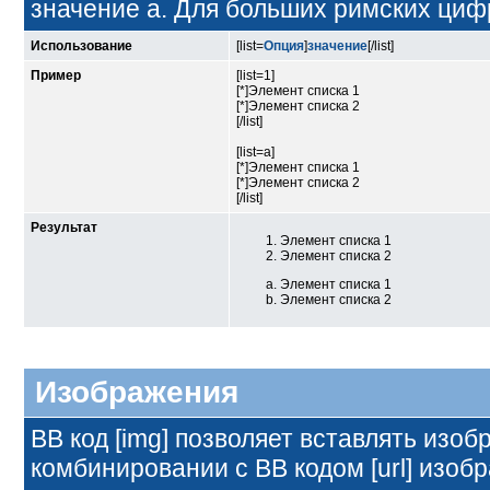
значение а. Для больших римских цифр -
Использование
[list=
Опция
]
значение
[/list]
Пример
[list=1]
[*]Элемент списка 1
[*]Элемент списка 2
[/list]
[list=a]
[*]Элемент списка 1
[*]Элемент списка 2
[/list]
Результат
Элемент списка 1
Элемент списка 2
Элемент списка 1
Элемент списка 2
Изображения
BB код [img] позволяет вставлять изо
комбинировании с BB кодом [url] изоб