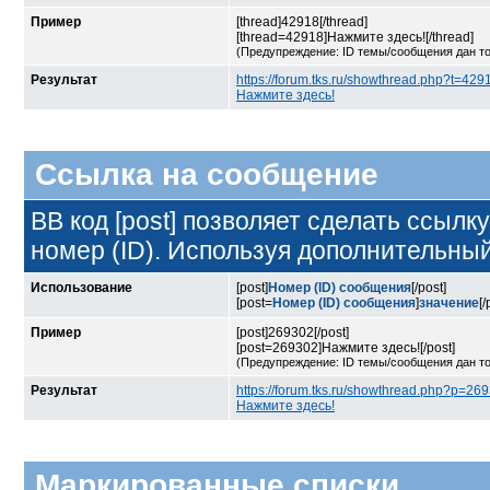
Пример
[thread]42918[/thread]
[thread=42918]Нажмите здесь![/thread]
(Предупреждение: ID темы/сообщения дан т
Результат
https://forum.tks.ru/showthread.php?t=429
Нажмите здесь!
Ссылка на сообщение
BB код [post] позволяет сделать ссылк
номер (ID). Используя дополнительны
Использование
[post]
Номер (ID) сообщения
[/post]
[post=
Номер (ID) сообщения
]
значение
[/
Пример
[post]269302[/post]
[post=269302]Нажмите здесь![/post]
(Предупреждение: ID темы/сообщения дан т
Результат
https://forum.tks.ru/showthread.php?p=2
Нажмите здесь!
Маркированные списки