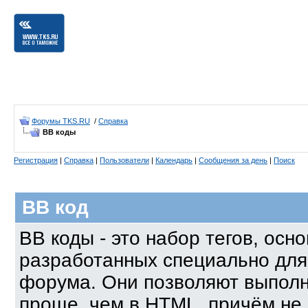
Форумы TKS.RU
/
Справка
BB коды
Регистрация
|
Справка
|
Пользователи
|
Календарь
|
Сообщения за день
|
Поиск
BB код
BB коды - это набор тегов, осн
разработанных специально для
форума. Они позволяют выполн
проще, чем в HTML, причём не