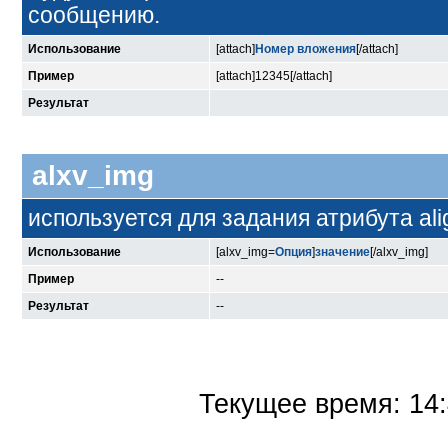
сообщению.
Использование
[attach]
Номер вложения
[/attach]
Пример
[attach]12345[/attach]
Результат
alxv_img
используется для задания атрибута ali
Использование
[alxv_img=
Опция
]
значение
[/alxv_img]
Пример
--
Результат
--
Текущее время:
14