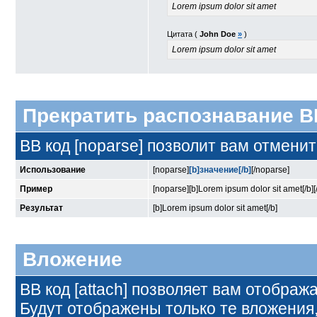
Lorem ipsum dolor sit amet
Цитата (
John Doe
»
)
Lorem ipsum dolor sit amet
Прекратить распознавание B
BB код [noparse] позволит вам отмени
Использование
[noparse]
[b]значение[/b]
[/noparse]
Пример
[noparse][b]Lorem ipsum dolor sit amet[/b]
Результат
[b]Lorem ipsum dolor sit amet[/b]
Вложение
BB код [attach] позволяет вам отображ
Будут отображены только те вложения