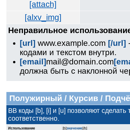
[attach]
[alxv_img]
Неправильное использование
[url]
www.example.com
[/url]
кодами и текстом внутри.
[email]
mail@domain.com
[ema
должна быть с наклонной чер
Полужирный / Курсив / Подч
BB коды [b], [i] и [u] позволяют сдел
соответственно.
Использование
[b]
значение
[/b]