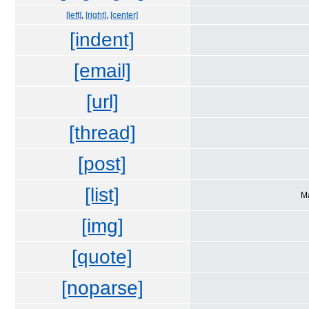
[left]
,
[right]
,
[center]
[indent]
[email]
[url]
[thread]
[post]
[list]
М
[img]
[quote]
[noparse]