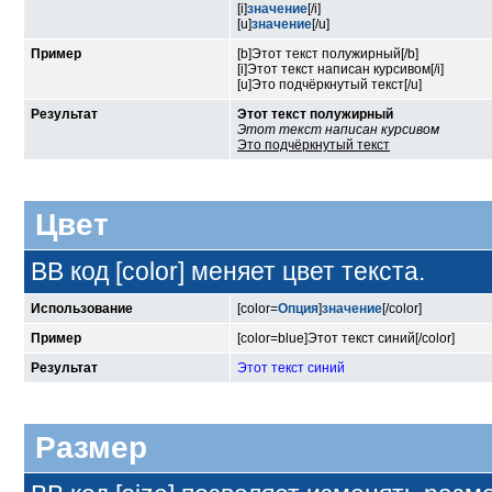
[i]
значение
[/i]
[u]
значение
[/u]
Пример
[b]Этот текст полужирный[/b]
[i]Этот текст написан курсивом[/i]
[u]Это подчёркнутый текст[/u]
Результат
Этот текст полужирный
Этот текст написан курсивом
Это подчёркнутый текст
Цвет
BB код [color] меняет цвет текста.
Использование
[color=
Опция
]
значение
[/color]
Пример
[color=blue]Этот текст синий[/color]
Результат
Этот текст синий
Размер