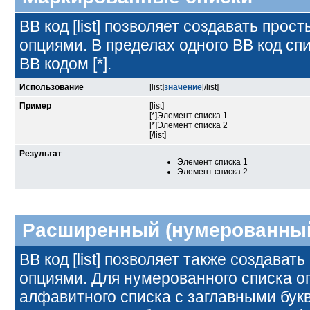
BB код [list] позволяет создавать пр
опциями. В пределах одного BB код с
BB кодом [*].
Использование
[list]
значение
[/list]
Пример
[list]
[*]Элемент списка 1
[*]Элемент списка 2
[/list]
Результат
Элемент списка 1
Элемент списка 2
Расширенный (нумерованный
BB код [list] позволяет также создава
опциями. Для нумерованного списка о
алфавитного списка с заглавными букв