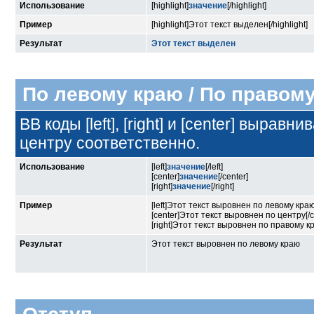
Использование
[highlight]
значение
[/highlight]
Пример
[highlight]Этот текст выделен[/highlight]
Результат
Этот текст выделен
По левому краю / По правому
BB коды [left], [right] и [center] выра
центру соответственно.
Использование
[left]
значение
[/left]
[center]
значение
[/center]
[right]
значение
[/right]
Пример
[left]Этот текст выровнен по левому краю[/
[center]Этот текст выровнен по центру[/c
[right]Этот текст выровнен по правому кра
Результат
Этот текст выровнен по левому краю