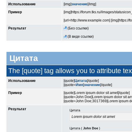
Использование
[img]
значение
[/img]
Пример
[img]https://forum.tks.ru//images/statusico
[url=http://www.example.com] [img]https://f
Результат
(Без ссылки)
(В виде ссылки)
Цитата
The [quote] tag allows you to attribute te
Использование
[quote]
Цитата
[/quote]
[quote=
Имя
]
значение
[/quote]
Пример
[quote]Lorem ipsum dolor sit amet[/quote]
[quote=John Doe]Lorem ipsum dolor sit am
[quote=John Doe;3017369]Lorem ipsum dolo
Результат
Цитата
Lorem ipsum dolor sit amet
Цитата (
John Doe
)