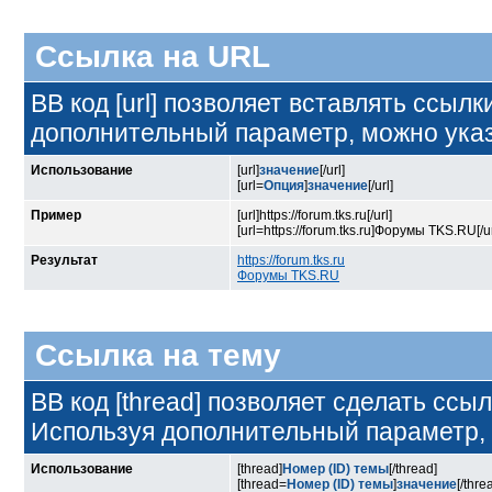
Ссылка на URL
BB код [url] позволяет вставлять ссыл
дополнительный параметр, можно указ
Использование
[url]
значение
[/url]
[url=
Опция
]
значение
[/url]
Пример
[url]https://forum.tks.ru[/url]
[url=https://forum.tks.ru]Форумы TKS.RU[/ur
Результат
https://forum.tks.ru
Форумы TKS.RU
Ссылка на тему
BB код [thread] позволяет сделать ссыл
Используя дополнительный параметр, 
Использование
[thread]
Номер (ID) темы
[/thread]
[thread=
Номер (ID) темы
]
значение
[/thre