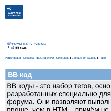
Форумы TKS.RU
/
Справка
BB коды
Регистрация
|
Справка
|
Пользователи
|
Календарь
|
Сообщения за день
|
Поиск
BB код
BB коды - это набор тегов, осн
разработанных специально для
форума. Они позволяют выполн
проще, чем в HTML, причём не