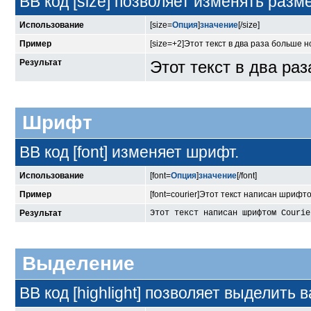
BB код [size] позволяет изменять раз
Использование
[size=
Опция
]
значение
[/size]
Пример
[size=+2]Этот текст в два раза больше н
Результат
Этот текст в два ра
Шрифт
BB код [font] изменяет шрифт.
Использование
[font=
Опция
]
значение
[/font]
Пример
[font=courier]Этот текст написан шрифтом
Результат
Этот текст написан шрифтом Courie
Выделение
BB код [highlight] позволяет выделить в