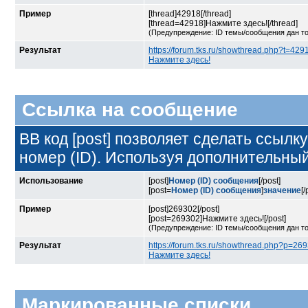
Пример
[thread]42918[/thread]
[thread=42918]Нажмите здесь![/thread]
(Предупреждение: ID темы/сообщения дан т
Результат
https://forum.tks.ru/showthread.php?t=429
Нажмите здесь!
Ссылка на сообщение
BB код [post] позволяет сделать ссылк
номер (ID). Используя дополнительны
Использование
[post]
Номер (ID) сообщения
[/post]
[post=
Номер (ID) сообщения
]
значение
[/
Пример
[post]269302[/post]
[post=269302]Нажмите здесь![/post]
(Предупреждение: ID темы/сообщения дан т
Результат
https://forum.tks.ru/showthread.php?p=2
Нажмите здесь!
Маркированные списки