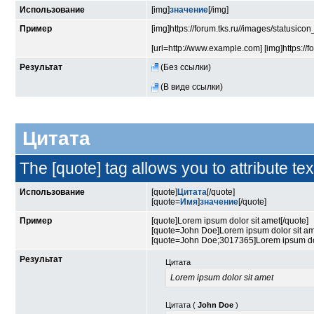
Использование
[img]
значение
[/img]
Пример
[img]https://forum.tks.ru//images/statusico
[url=http://www.example.com] [img]https://f
Результат
(Без ссылки)
(В виде ссылки)
Цитата
The [quote] tag allows you to attribute te
Использование
[quote]
Цитата
[/quote]
[quote=
Имя
]
значение
[/quote]
Пример
[quote]Lorem ipsum dolor sit amet[/quote]
[quote=John Doe]Lorem ipsum dolor sit am
[quote=John Doe;3017365]Lorem ipsum dolo
Результат
Цитата
Lorem ipsum dolor sit amet
Цитата (
John Doe
)