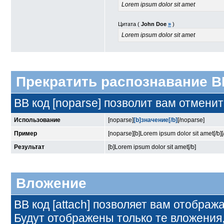
Lorem ipsum dolor sit amet
Цитата (
John Doe
»
)
Lorem ipsum dolor sit amet
Прекратить распознавание B
BB код [noparse] позволит вам отмени
Использование
[noparse]
[b]значение[/b]
[/noparse]
Пример
[noparse][b]Lorem ipsum dolor sit amet[/b]
Результат
[b]Lorem ipsum dolor sit amet[/b]
Вложение
BB код [attach] позволяет вам отображ
Будут отображены только те вложения