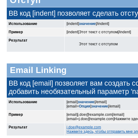
Отступ
BB код [indent] позволяет сделать отсту
Использование
[indent]
значение
[/indent]
Пример
[indent]Этот текст с отступом[/indent]
Результат
Этот текст с отступом
Email Linking
BB код [email] позволяет вам создать
добавить необязательный параметр 'n
Использование
[email]
значение
[/email]
[email=
Опция
]
значение
[/email]
Пример
[email]j.doe@example.com[/email]
[email=j.doe@example.com]Нажмите здес
Результат
j.doe@example.com
Нажмите здесь, чтобы отправить мне э