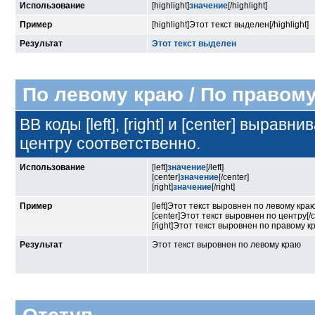
Использование
[highlight]
значение
[/highlight]
Пример
[highlight]Этот текст выделен[/highlight]
Результат
Этот текст выделен
По левому краю / По правому
BB коды [left], [right] и [center] выра
центру соответственно.
Использование
[left]
значение
[/left]
[center]
значение
[/center]
[right]
значение
[/right]
Пример
[left]Этот текст выровнен по левому краю[/
[center]Этот текст выровнен по центру[/c
[right]Этот текст выровнен по правому кра
Результат
Этот текст выровнен по левому краю