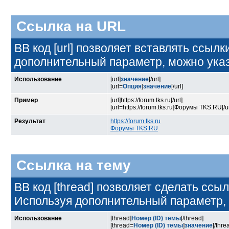
Ссылка на URL
BB код [url] позволяет вставлять ссыл
дополнительный параметр, можно указ
Использование
[url]
значение
[/url]
[url=
Опция
]
значение
[/url]
Пример
[url]https://forum.tks.ru[/url]
[url=https://forum.tks.ru]Форумы TKS.RU[/ur
Результат
https://forum.tks.ru
Форумы TKS.RU
Ссылка на тему
BB код [thread] позволяет сделать ссыл
Используя дополнительный параметр, 
Использование
[thread]
Номер (ID) темы
[/thread]
[thread=
Номер (ID) темы
]
значение
[/thre