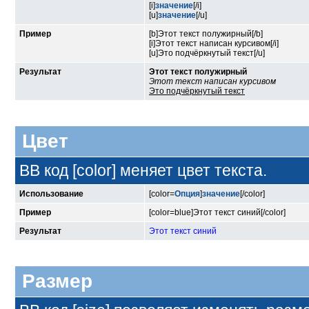
[i]
значение
[/i]
[u]
значение
[/u]
Пример
[b]Этот текст полужирный[/b]
[i]Этот текст написан курсивом[/i]
[u]Это подчёркнутый текст[/u]
Результат
Этот текст полужирный
Этот текст написан курсивом
Это подчёркнутый текст
Цвет
BB код [color] меняет цвет текста.
Использование
[color=
Опция
]
значение
[/color]
Пример
[color=blue]Этот текст синий[/color]
Результат
Этот текст синий
Размер