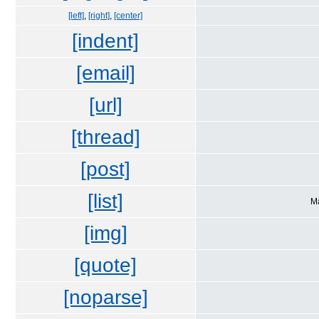
[left]
,
[right]
,
[center]
[indent]
[email]
[url]
[thread]
[post]
[list]
М
[img]
[quote]
[noparse]