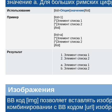
значение а. Для больших римских цифр -
Использование
[list=
Опция
]
значение
[/list]
Пример
[list=1]
[*]Элемент списка 1
[*]Элемент списка 2
[/list]
[list=a]
[*]Элемент списка 1
[*]Элемент списка 2
[/list]
Результат
Элемент списка 1
Элемент списка 2
Элемент списка 1
Элемент списка 2
Изображения
BB код [img] позволяет вставлять изо
комбинировании с BB кодом [url] изоб