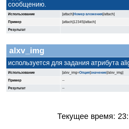
сообщению.
Использование
[attach]
Номер вложения
[/attach]
Пример
[attach]12345[/attach]
Результат
alxv_img
используется для задания атрибута ali
Использование
[alxv_img=
Опция
]
значение
[/alxv_img]
Пример
--
Результат
--
Текущее время:
23