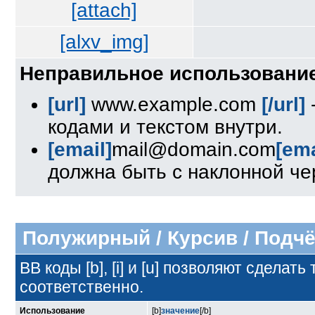
[attach]
[alxv_img]
Неправильное использование
[url]
www.example.com
[/url]
кодами и текстом внутри.
[email]
mail@domain.com
[ema
должна быть с наклонной чер
Полужирный / Курсив / Подч
BB коды [b], [i] и [u] позволяют сдел
соответственно.
Использование
[b]
значение
[/b]