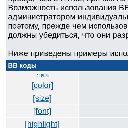
Возможность использования BB
администратором индивидуаль
поэтому, прежде чем использов
должны убедиться, что они ра
Ниже приведены примеры испол
BB коды
[b]
,
[i]
,
[u]
[color]
[size]
[font]
[highlight]