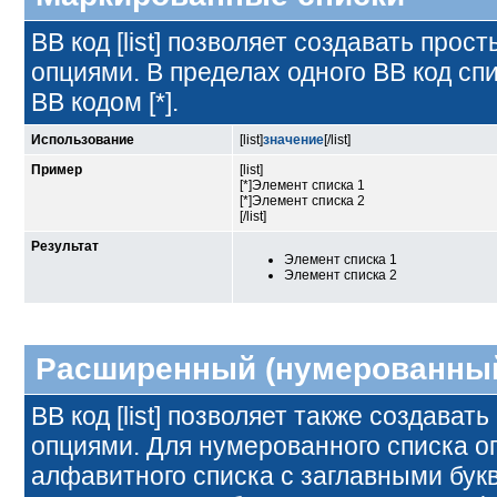
BB код [list] позволяет создавать пр
опциями. В пределах одного BB код с
BB кодом [*].
Использование
[list]
значение
[/list]
Пример
[list]
[*]Элемент списка 1
[*]Элемент списка 2
[/list]
Результат
Элемент списка 1
Элемент списка 2
Расширенный (нумерованный
BB код [list] позволяет также создава
опциями. Для нумерованного списка о
алфавитного списка с заглавными букв