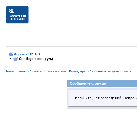
Форумы TKS.RU
Сообщение форума
Регистрация
|
Справка
|
Пользователи
|
Календарь
|
Сообщения за день
|
Поиск
Сообщение форума
Извините, нет совпадений. Попроб