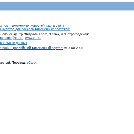
кспорт таможенных новостей
,
карта сайта
алькулятор для расчета таможенных платежей"
,
, бизнес-центр "Лидваль Холл", 3 этаж, м."Петроградская"
customs@tks.ru
,
www.tks.ru
сональных данных
я всех – российский таможенный портал"
© 2000-2025
ises Ltd. Перевод:
zCarot