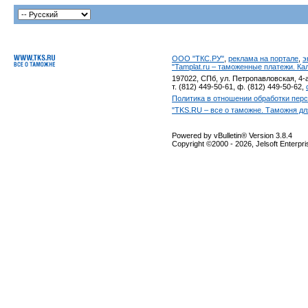
ООО "ТКС.РУ"
,
реклама на портале
,
э
"Tamplat.ru – таможенные платежи. К
197022, СПб, ул. Петропавловская, 4-а
т. (812) 449-50-61, ф. (812) 449-50-62,
Политика в отношении обработки пер
"TKS.RU – все о таможне. Таможня дл
Powered by vBulletin® Version 3.8.4
Copyright ©2000 - 2026, Jelsoft Enterpr