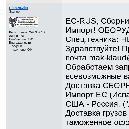
r-line.vozim
Эксперт
ЕС-RUS, Сборни
Импорт! ОБОРУД
Регистрация: 29.03.2010
Адрес: РФ
Спец.техника: 
Сообщений: 1,019
Благодарности:
Здравствуйте! П
отдано: 0
получено: 0/0
почта mak-klaud
Обработаем зап
всевозможные в
Доставка СБОРНЫ
Импорт ЕС (Испа
США - Россия, 
Доставка грузов 
таможенное офо