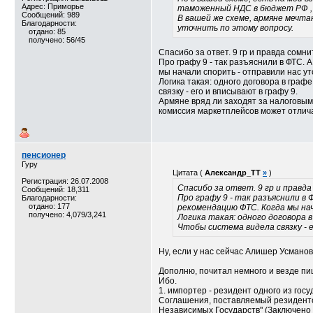
Адрес: Приморье
таможенный НДС в бюджет РФ , 
Сообщений: 989
В вашей же схеме, армяне мечта
Благодарности:
уточнить по этому вопросу.
отдано: 85
получено: 56/45
Спасибо за ответ. 9 гр и правда сомни
Про графу 9 - так разъяснили в ФТС. 
мы начали спорить - отправили нас у
Логика такая: одного договора в гра
связку - его и вписывают в графу 9.
Армяне вряд ли заходят за налоговым 
комиссия маркетплейсов может отлич
пенсионер
Гуру
Цитата (
Александр_TT
»
)
Регистрация: 26.07.2008
Спасибо за ответ. 9 гр и правд
Сообщений: 18,311
Про графу 9 - так разъяснили в
Благодарности:
отдано: 177
рекомендацию ФТС. Когда мы нач
получено: 4,079/3,241
Логика такая: одного договора 
Чтобы система видела связку - ег
Ну, если у нас сейчас Алишер Усманов
Дополню, почитал немного и везде пиш
Ибо.
1. импортер - резидент одного из гос
Соглашения, поставляемый резиденто
Независимых Государств" (Заключено в г