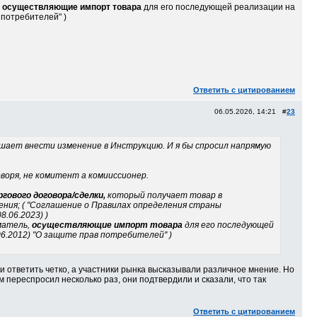
,
осуществляющие импорт товара
для его последующей реализации на
 потребителей" )
Ответить с цитированием
06.05.2026, 14:21 #
23
мешает внести изменение в Инструкцию. И я бы спросил напрямую
воря, не комитент а комииссионер.
ового договора/сделки,
который получает товар в
ения; ( "Соглашение о Правилах определения страны
8.06.2023) )
матель,
осуществляющие импорт товара
для его последующей
06.2012) "О защите прав потребителей" )
и ответить четко, а участники рынка высказывали различное мнение. Но
м переспросил несколько раз, они подтвердили и сказали, что так
Ответить с цитированием