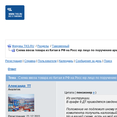
Форумы TKS.RU
/
Разделы
/
Таможенный
Схема ввоза товара из Китая в РФ на Росс юр лицо по поручению а
Регистрация
|
Справка
|
Пользователи
|
Календарь
|
Сообщения за день
|
Поиск
Ответ
Тема
: Схема ввоза товара из Китая в РФ на Росс юр лицо по поручени
Александр_TT
Аналитик
Цитата (
пенсионер
»
)
Из инструкции.
В графе 9 ДТ приводятся сведе
Положение не подлежит иному т
комитента получить налоговый 
Регистрация: 21.12.2011
Но в вашей схеме, есть на мой в