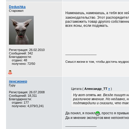
Dedushka
Старожил
Намекаешь, намекаешь, а тебя все хей
законодательство. Этот распорядитель
растаможить товар другого собственника
всех ясны, если подумать.
Регистрация: 26.02.2010
Сообщений: 342
__________________
Благодарности:
отдано: 48
Смысл жизни в том, чтобы достичь мудро
получено: 72/50
пенсионер
Гуру
Цитата (
Александр_TT
»
)
Регистрация: 26.07.2008
Ну вот опять же. Везде пишут 
Сообщений: 18,311
различное мнение. Но недавно, 
Благодарности:
отдано: 177
подтвердили и сказали, что так
получено: 4,079/3,241
Да понял, я понял
, просто я привы
Да и мнение экспертов мне непонятно, 
__________________