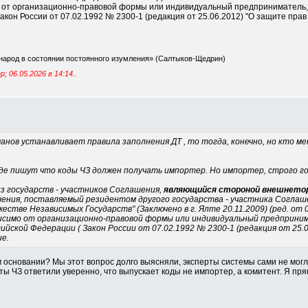
о от организационно-правовой формы или индивидуальный предприниматель
кон России от 07.02.1992 № 2300-1 (редакция от 25.06.2012) "О защите прав
народ в состоянии постоянного изумления» (Салтыков-Щедрин)
; 06.05.2026 в
14:14
..
сманов устанавливает правила заполнения ДТ , то тогда, конечно, но кто 
де пишут что коды ЧЗ должен получать импортер. Но импортер, строго го
из государств - участников Соглашения,
являющийся стороной внешнеторг
шения, поставляемый резидентом другого государства - участника Соглаш
стве Независимых Государств" (Заключено в г. Ялте 20.11.2009) (ред. от 0
висимо от организационно-правовой формы или индивидуальный предприни
йской Федерации ( Закон России от 07.02.1992 № 2300-1 (редакция от 25.
е.
м основании? Мы этот вопрос долго выясняли, эксперты системы сами не могл
ты ЧЗ ответили уверенно, что выпускает коды не импортер, а комитент. Я пря