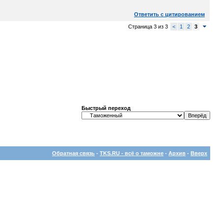
Ответить с цитированием
Страница 3 из 3
<
1
2
3
Быстрый переход
Обратная связь
-
TKS.RU - всё о таможне
-
Архив
-
Вверх