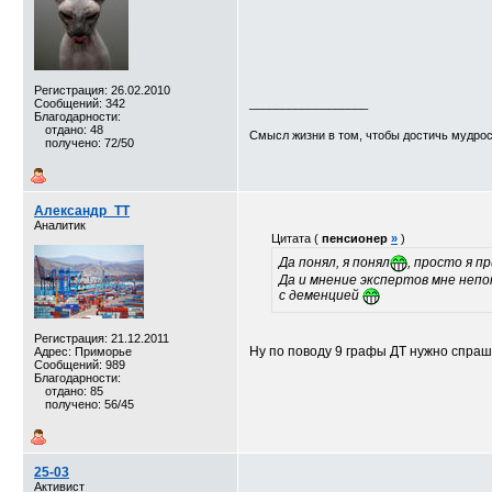
Регистрация: 26.02.2010
Сообщений: 342
__________________
Благодарности:
отдано: 48
Смысл жизни в том, чтобы достичь мудро
получено: 72/50
Александр_TT
Аналитик
Цитата (
пенсионер
»
)
Да понял, я понял
, просто я п
Да и мнение экспертов мне непон
с деменцией
Регистрация: 21.12.2011
Ну по поводу 9 графы ДТ нужно спраши
Адрес: Приморье
Сообщений: 989
Благодарности:
отдано: 85
получено: 56/45
25-03
Активист