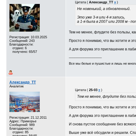
Цитата (
Александр_TT
»
)
Не новенький, а обновленный.
Это уже 3-я или 4-я запись,
а 1-я была в 2007 или 2008 м - п
Тем не менее, флудите без пользы, ка
Регистрация: 10.03.2025
Просто я понимаю, что вы хотите и это
Сообщений: 243
Благодарности:
отдано: 6
А для форума это приглашение в лаби
получено: 65/57
__________________
Все мы белые и пушистые и лишь не многи
Александр_TT
Аналитик
Цитата (
25-03
»
)
Тем не менее, флудите без польз
Просто я понимаю, что вы хотите и это
А для форума это приглашение в лаби
Регистрация: 21.12.2011
Адрес: Приморье
И снова пустое сообщение без всяког
Сообщений: 989
Благодарности:
отдано: 85
Выше уже всё обсудили и решили. Сп
получено: 56/45