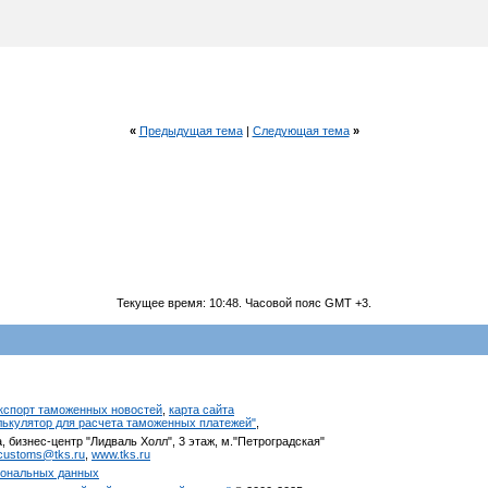
«
Предыдущая тема
|
Следующая тема
»
Текущее время:
10:48
. Часовой пояс GMT +3.
кспорт таможенных новостей
,
карта сайта
алькулятор для расчета таможенных платежей"
,
, бизнес-центр "Лидваль Холл", 3 этаж, м."Петроградская"
customs@tks.ru
,
www.tks.ru
сональных данных