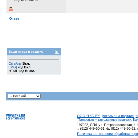
Ответ
Ваши права в разделе
Смайлы
Вкл.
[IMG]
код
Вкл.
HTML код
Выкл.
ООО "ТКС.РУ"
,
реклама на портале
,
э
"Tamplat.ru – таможенные платежи. К
197022, СПб, ул. Петропавловская, 4-а
т. (812) 449-50-61, ф. (812) 449-50-62,
Политика в отношении обработки пер