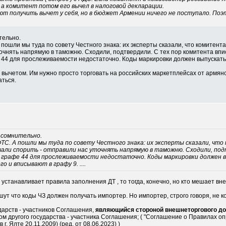
а комитент потом его вычел в налоговой декларации.
ют получить вычет у себя, но в бюджет Армении ничего не поступало. Поэт
тельно.
А пошли мы туда по совету Честного знака: их эксперты сказали, что комитент
точнять напрямую в таможню. Сходили, подтвердили. С тех пор комитента впи
фе 44 для прослеживаемости недостаточно. Коды маркировки должен выпускать
вычетом. Им нужно просто торговать на российских маркетплейсах от армянск
аться.
а сомнительно.
 ФТС. А пошли мы туда по совету Честного знака: их эксперты сказали, что
али спорить - отправили нас уточнять напрямую в таможню. Сходили, под
в графе 44 для прослеживаемости недостаточно. Коды маркировки должен 
о и вписывают в графу 9. ....
 устанавливает правила заполнения ДТ , то тогда, конечно, но кто мешает в
ут что коды ЧЗ должен получать импортер. Но импортер, строго говоря, не к
ударств - участников Соглашения,
являющийся стороной внешнеторгового до
м другого государства - участника Соглашения; ( "Соглашение о Правилах 
. Ялте 20.11.2009) (ред. от 08.06.2023) )