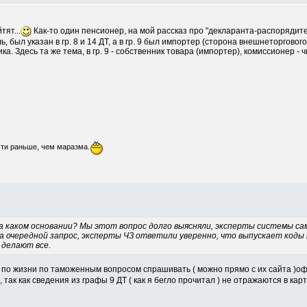
тят...
Как-то один пенсионер, на мой рассказ про "декларанта-распорядите
, был указан в гр. 8 и 14 ДТ, а в гр. 9 был импортер (сторона внешнеторгово
. Здесь та же тема, в гр. 9 - собственник товара (импортер), комиссионер - чи
сти раньше, чем маразма.
на каком основании? Мы этот вопрос долго выясняли, эксперты системы са
на очередной запрос, эксперты ЧЗ ответили уверенно, что выпускает коды 
 делают все.
к по жизни по таможенным вопросом спрашивать ( можно прямо с их сайта )оф
так как сведения из графы 9 ДТ ( как я бегло прочитал ) не отражаются в кар