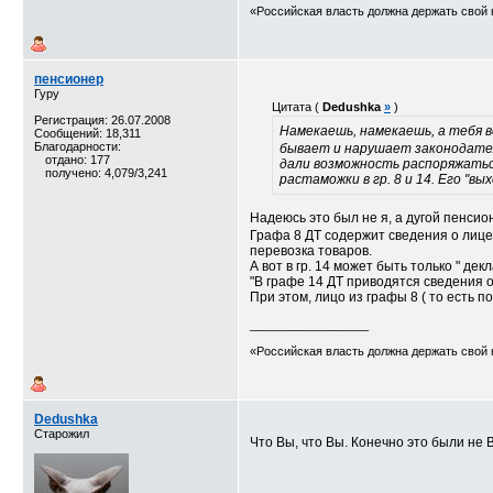
«Российская власть должна держать свой 
пенсионер
Гуру
Цитата (
Dedushka
»
)
Регистрация: 26.07.2008
Намекаешь, намекаешь, а тебя в
Сообщений: 18,311
Благодарности:
бывает и нарушает законодатель
отдано: 177
дали возможность распоряжаться
получено: 4,079/3,241
растаможки в гр. 8 и 14. Его "вы
Надеюсь это был не я, а дугой пенсио
Графа 8 ДТ содержит сведения о лице
перевозка товаров.
А вот в гр. 14 может быть только " декл
"В графе 14 ДТ приводятся сведения о
При этом, лицо из графы 8 ( то есть п
__________________
«Российская власть должна держать свой 
Dedushka
Старожил
Что Вы, что Вы. Конечно это были не 