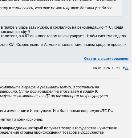
ому я сомневаюсь, что так можно и армяне должны у себя все
а в графе 9 указывать нужно, и сослались на рекомендацию ФТС. Когда
сываем в графу 9.
 комитент, а в ДТ он импортером не фигурирует. Чтобы система видела
ого ЮЛ. Скорее всего, в Армении налоги ниже, вывод средств проще, и
Ответить с цитированием
06.05.2026, 13:51 #
22
 комитента в графе 9 указывать нужно, и сослались на
твердили. С тех пор комитента вписываем в графу 9.
выпускать комитент, а в ДТ он импортером не фигурирует.
нести изменение в Инструкцию. И я бы спросил напрямую ФТС РФ.
омитент а комииссионер.
говора/сделки,
который получает товар в государстве - участнике
определения страны происхождения товаров в Содружестве