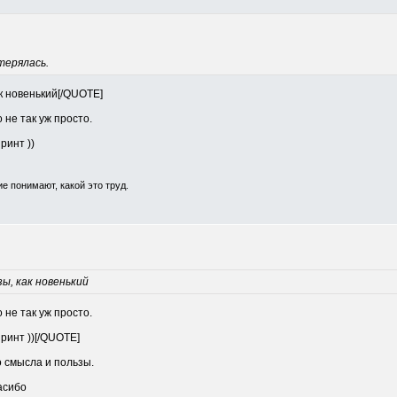
отерялась.
к новенький[/QUOTE]
 не так уж просто.
ринт ))
е понимают, какой это труд.
ы, как новенький
 не так уж просто.
ринт ))[/QUOTE]
о смысла и пользы.
асибо