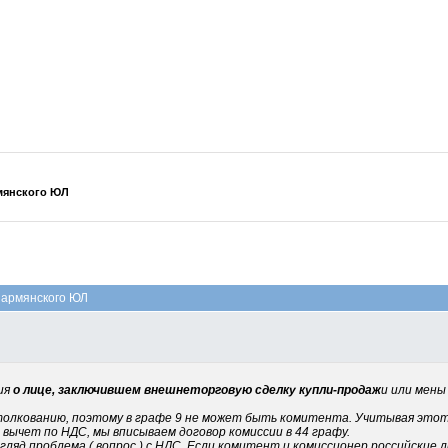
рмянского ЮЛ
ю армянского ЮЛ
ния
о лице, заключившем внешнеторговую сделку купли-продаж
и или мены
олкованию, поэтому в графе 9 не может быть комитента. Учитывая этот 
вычет по НДС, мы вписываем договор комиссии в 44 графу.
згляд проблема ( вопрос ) с НДС. Если комитент и комиссионер российские