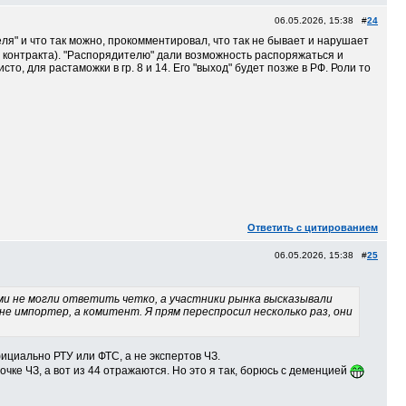
06.05.2026, 15:38 #
24
ля" и что так можно, прокомментировал, что так не бывает и нарушает
го контракта). "Распорядителю" дали возможность распоряжаться и
сто, для растаможки в гр. 8 и 14. Его "выход" будет позже в РФ. Роли то
Ответить с цитированием
06.05.2026, 15:38 #
25
ми не могли ответить четко, а участники рынка высказывали
не импортер, а комитент. Я прям переспросил несколько раз, они
ициально РТУ или ФТС, а не экспертов ЧЗ.
точке ЧЗ, а вот из 44 отражаются. Но это я так, борюсь с деменцией