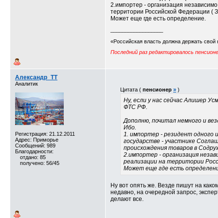
2.импортер - организация независим
территории Российской Федерации ( За
Может еще где есть определение.
__________________
«Российская власть должна держать свой 
Последний раз редактировалось пенсионер
Александр_TT
Аналитик
Цитата (
пенсионер
»
)
Ну, если у нас сейчас Алишер У
ФТС РФ.
Дополню, почитал немного и вез
Ибо.
Регистрация: 21.12.2011
1. импортер - резидент одного 
Адрес: Приморье
государстве - участнике Согла
Сообщений: 989
происхождения товаров в Содруже
Благодарности:
2.импортер - организация неза
отдано: 85
реализации на территории Росси
получено: 56/45
Может еще где есть определени
Ну вот опять же. Везде пишут на како
недавно, на очередной запрос, экспер
делают все.