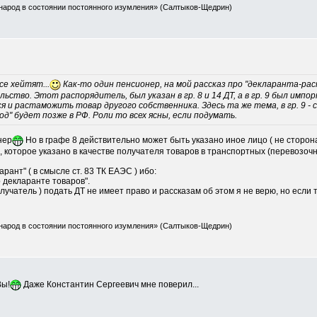
народ в состоянии постоянного изумления» (Салтыков-Щедрин)
се хейтят...
Как-то один пенсионер, на мой рассказ про "декларанта-ра
ство. Этот распорядитель, был указан в гр. 8 и 14 ДТ, а в гр. 9 был им
 и растаможить товар другого собственника. Здесь та же тема, в гр. 9 - 
ход" будет позже в РФ. Роли то всех ясны, если подумать.
нер
Но в графе 8 действительно может быть указано иное лицо ( не сторона
, которое указано в качестве получателя товаров в транспортных (перевозоч
арант" ( в смысле ст. 83 ТК ЕАЭС ) ибо:
 декларанте товаров".
олучатель ) подать ДТ не имеет право и рассказам об этом я не верю, но если
народ в состоянии постоянного изумления» (Салтыков-Щедрин)
Вы!
Даже Константин Сергеевич мне поверил...