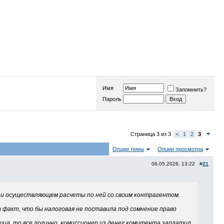
Имя
Запомнить?
Пароль
Страница 3 из 3
<
1
2
3
Опции темы
Опции просмотра
06.05.2026, 13:22 #
21
 и осуществляющем расчеты по ней со своим контрагентом.
факт, что бы налоговая не поставила под сомнение право
 лица, то все логично, комиссионер из денег комитента заплатил