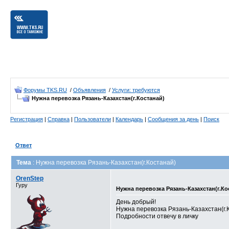
Форумы TKS.RU
/
Объявления
/
Услуги: требуются
Нужна перевозка Рязань-Казахстан(г.Костанай)
Регистрация
|
Справка
|
Пользователи
|
Календарь
|
Сообщения за день
|
Поиск
Ответ
Тема
: Нужна перевозка Рязань-Казахстан(г.Костанай)
OrenStep
Гуру
Нужна перевозка Рязань-Казахстан(г.Ко
День добрый!
Нужна перевозка Рязань-Казахстан(г.
Подробности отвечу в личку