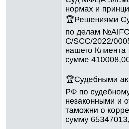
нормах и принци
🏆Решениями Су
по делам №AIFC
C/SCC/2022/000
нашего Клиента
сумме 410008,0
🏆Судебными акт
РФ по судебном
незаконными и 
таможни о корре
сумму 65347013,