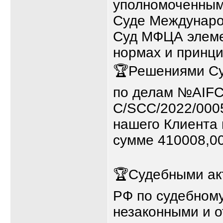
уполномоченным
Суде Междунаро
Суд МФЦА элеме
нормах и принци
🏆Решениями Су
по делам №AIFC
C/SCC/2022/000
нашего Клиента
сумме 410008,0
🏆Судебными акт
РФ по судебном
незаконными и 