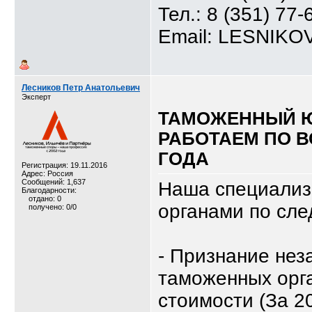
Тел.: 8 (351) 77-
Email: LESNIK
Лесников Петр Анатольевич
Эксперт
ТАМОЖЕННЫЙ 
РАБОТАЕМ ПО В
ГОДА
Регистрация: 19.11.2016
Адрес: Россия
Сообщений: 1,637
Наша специализ
Благодарности:
отдано: 0
органами по сл
получено: 0/0
- Признание не
таможенных орг
стоимости (За 2