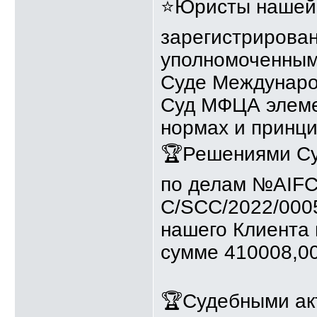
⭐Юристы нашей 
зарегистрирова
уполномоченным
Суде Междунаро
Суд МФЦА элеме
нормах и принци
🏆Решениями Су
по делам №AIFC
C/SCC/2022/000
нашего Клиента
сумме 410008,0
🏆Судебными акт