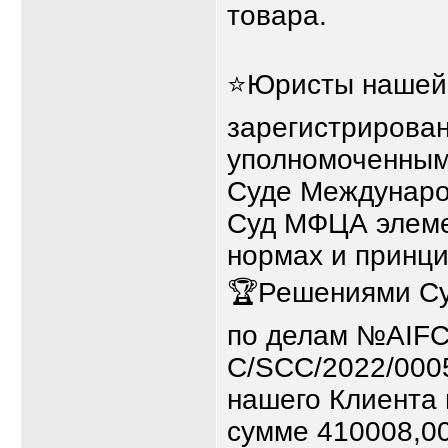
товара.
⭐Юристы нашей 
зарегистрирова
уполномоченным
Суде Междунаро
Суд МФЦА элеме
нормах и принци
🏆Решениями Су
по делам №AIFC
C/SCC/2022/000
нашего Клиента
сумме 410008,0