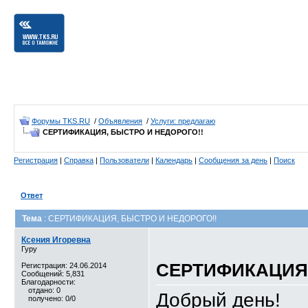
Форумы TKS.RU
/
Объявления
/
Услуги: предлагаю
СЕРТИФИКАЦИЯ, БЫСТРО И НЕДОРОГО!!
Регистрация
|
Справка
|
Пользователи
|
Календарь
|
Сообщения за день
|
Поиск
Ответ
Тема
: СЕРТИФИКАЦИЯ, БЫСТРО И НЕДОРОГО!!
Ксения Игоревна
Гуру
СЕРТИФИКАЦИЯ,
Регистрация: 24.06.2014
Сообщений: 5,831
Благодарности:
отдано: 0
Добрый день!
получено: 0/0