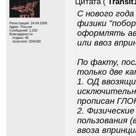
Цитата (
Transit
С нового года
физики "побо
Регистрация: 24.04.2008
Адрес: Россия
оформлять ав
Сообщений: 1,202
Благодарности:
отдано: 46
или ввоз впри
получено: 204/160
По факту, по
только две к
1. ОД ввозящ
исключительн
прописан ГЛО
2. Физические
пользования (
ввоза впринци