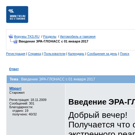
Форумы TKS.RU
/
Разделы
/
Автомобиль и таможня
Введение ЭРА-ГЛОНАСС с 01 января 2017
Регистрация
|
Справка
|
Пользователи
|
Календарь
|
Сообщения за день
|
Поиск
Ответ
Тема
: Введение ЭРА-ГЛОНАСС с 01 января 2017
Mbpart
Старожил
Введение ЭРА-ГЛ
Регистрация: 18.11.2009
Сообщений: 301
Благодарности:
отдано: 19
Добрый вечер!
получено: 40/32
Получается что 
экстренного реа