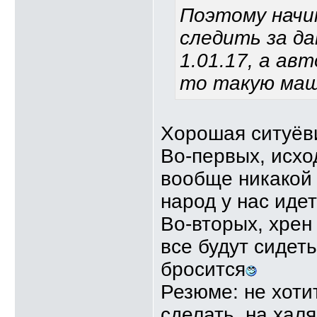
Поэтому начин
следить за да
1.01.17, а ав
то такую маш
Хорошая ситуёви
Во-первых, исхо
вообще никакой 
народ у нас иде
Во-вторых, хрен
все будут сидеть
бросится
Резюме: не хоти
сделать, на халя