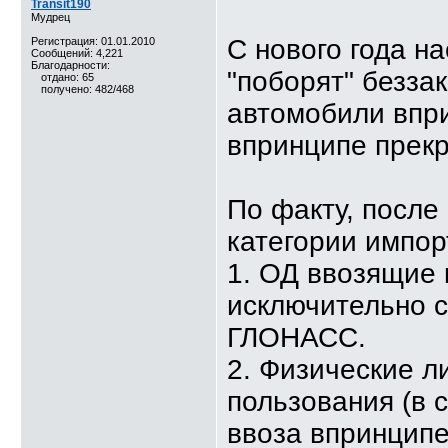
Transit190
Мудрец
С нового года на
Регистрация: 01.01.2010
Сообщений: 4,221
Благодарности:
"поборят" безза
отдано: 65
получено: 482/468
автомобили впр
впринципе прекр
По факту, после
категории импор
1. ОД ввозящие 
исключительно с
ГЛОНАСС.
2. Физические л
пользования (в 
ввоза впринципе