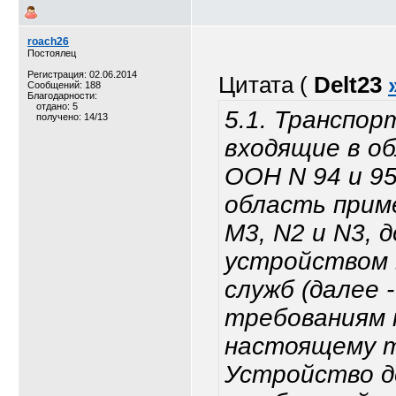
roach26
Постоялец
Регистрация: 02.06.2014
Цитата (
Delt23
Сообщений: 188
Благодарности:
отдано: 5
5.1. Транспор
получено: 14/13
входящие в о
ООН N 94 и 95
область прим
M3, N2 и N3,
устройством 
служб (далее
требованиям п
настоящему т
Устройство д