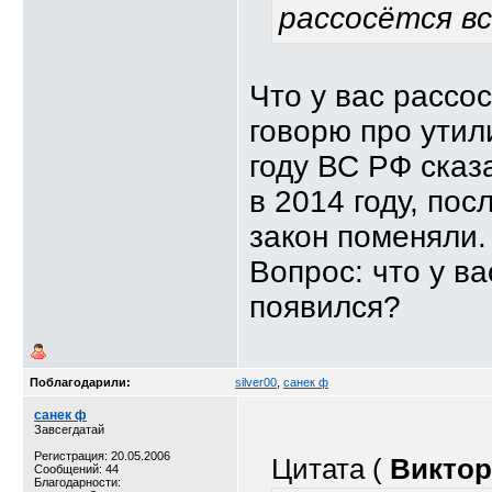
рассосётся в
Что у вас рассо
говорю про утил
году ВС РФ сказа
в 2014 году, пос
закон поменяли.
Вопрос: что у в
появился?
Поблагодарили:
silver00
,
санек ф
санек ф
Завсегдатай
Регистрация: 20.05.2006
Цитата (
Виктор
Сообщений: 44
Благодарности: