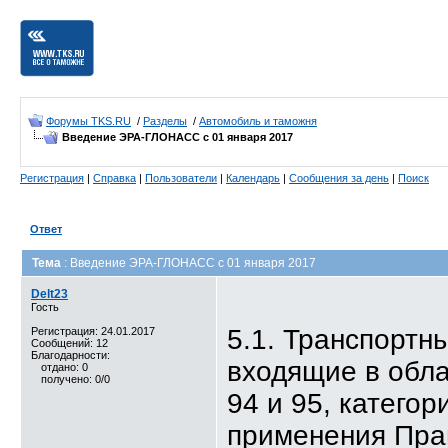
Форумы TKS.RU
/
Разделы
/
Автомобиль и таможня
Введение ЭРА-ГЛОНАСС с 01 января 2017
Регистрация
|
Справка
|
Пользователи
|
Календарь
|
Сообщения за день
|
Поиск
Ответ
Тема
: Введение ЭРА-ГЛОНАСС с 01 января 2017
Delt23
Гость
5.1. Транспортн
Регистрация: 24.01.2017
Сообщений: 12
Благодарности:
входящие в обл
отдано: 0
получено: 0/0
94 и 95, категор
применения Прав