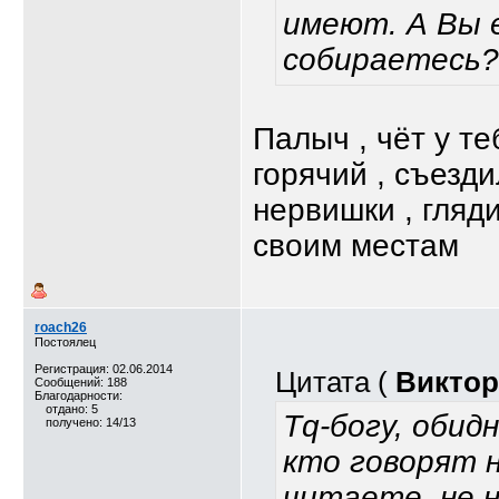
имеют. А Вы 
собираетесь?
Палыч , чёт у те
горячий , съезд
нервишки , гляд
своим местам
roach26
Постоялец
Регистрация: 02.06.2014
Цитата (
Виктор
Сообщений: 188
Благодарности:
отдано: 5
Tq-богу, обид
получено: 14/13
кто говорят н
читаете, не н