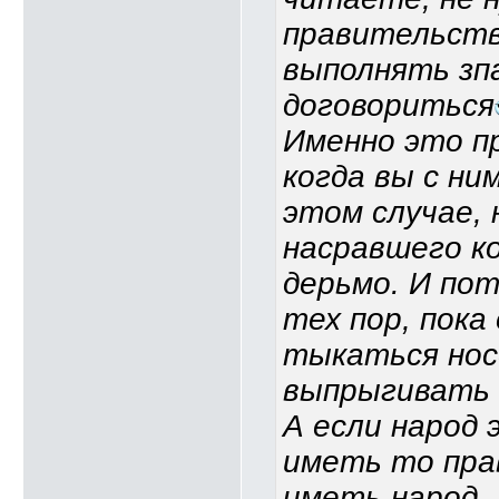
правительств
выполнять зпа
договориться
Именно это п
когда вы с ни
этом случае, 
насравшего ко
дерьмо. И по
тех пор, пока 
тыкаться носо
выпрыгивать 
А если народ 
иметь то пра
иметь народ.