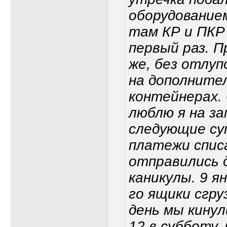
оборудованием
там КР и ПКР
первый раз. П
же, без отлуп
на дополнител
контейнерах.
люблю я на за
следующие су
платежи спис
отправились 
каникулы. 9 я
го ящики сгру
день мы кинул
12 в субботу,