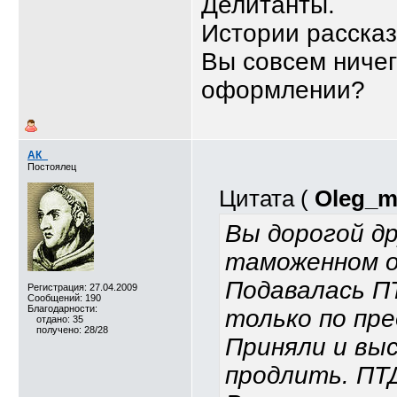
Делитанты.
Истории рассказ
Вы совсем ниче
оформлении?
АК_
Постоялец
Цитата (
Oleg_m
Вы дорогой др
таможенном 
Подавалась П
Регистрация: 27.04.2009
Сообщений: 190
Благодарности:
только по пр
отдано: 35
получено: 28/28
Приняли и вы
продлить. ПТД