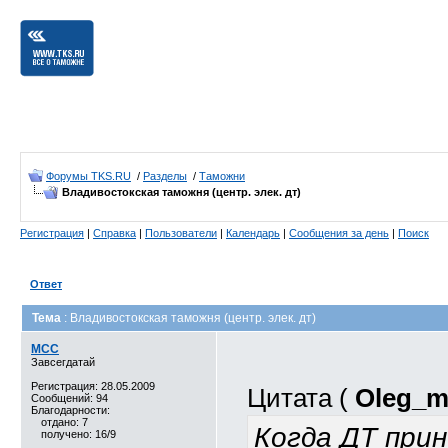
Форумы TKS.RU
/
Разделы
/
Таможни
Владивостокская таможня (центр. элек. дт)
Регистрация
|
Справка
|
Пользователи
|
Календарь
|
Сообщения за день
|
Поиск
Ответ
Тема
: Владивостокская таможня (центр. элек. дт)
MCC
Завсегдатай
Регистрация: 28.05.2009
Цитата (
Oleg_m
Сообщений: 94
Благодарности:
отдано: 7
Когда ДТ при
получено: 16/9