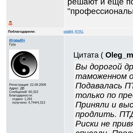
решают и ещё по
"профессиональ
Поблагодарили:
eddi84
,
RTR1
ИгорьЮ+
Гуру
Цитата (
Oleg_m
Вы дорогой др
таможенном 
Подавалась П
Регистрация: 22.09.2009
Адрес: ДВ
Сообщений: 60,322
только по пр
Благодарности:
отдано: 1,291
Приняли и вы
получено: 4,744/4,313
продлить. ПТД
Риски не прив