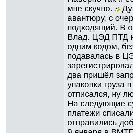
мне скучно.
Дум
авантюру, с оче
подходящий. В о
Влад. ЦЭД ПТД н
одним кодом, бе
подавалась в ЦЭ
зарегистрировал
два пришёл запр
упаковки груза 
отписался, ну л
На следующие с
платежи списали
отправились доб
9 января в ВМТП