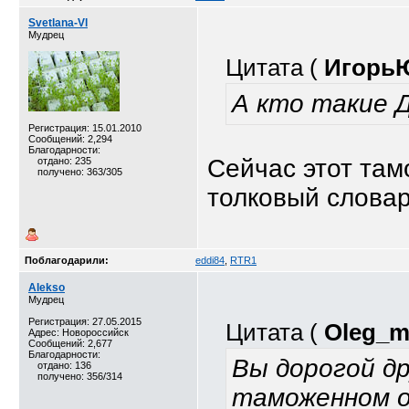
Svetlana-Vl
Мудрец
Цитата (
Игорь
А кто такие
Регистрация: 15.01.2010
Сообщений: 2,294
Благодарности:
Сейчас этот там
отдано: 235
получено: 363/305
толковый словар
Поблагодарили:
eddi84
,
RTR1
Alekso
Мудрец
Регистрация: 27.05.2015
Цитата (
Oleg_m
Адрес: Новороссийск
Сообщений: 2,677
Благодарности:
Вы дорогой др
отдано: 136
получено: 356/314
таможенном 