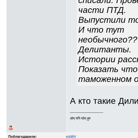
списали. Пров
части ПТД.
Выпустили то
И что тут
необычного??
Делитанты.
Истории расс
Показать что
таможенном 
А кто такие Ди
__________________
ओम् मनि पदेम् हुम
Поблагодарили:
eddi84