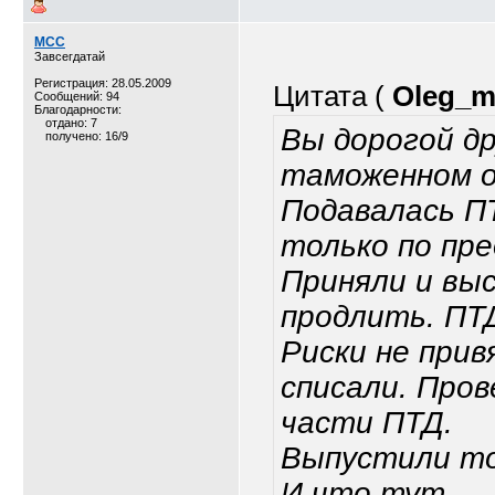
MCC
Завсегдатай
Регистрация: 28.05.2009
Цитата (
Oleg_m
Сообщений: 94
Благодарности:
отдано: 7
Вы дорогой др
получено: 16/9
таможенном 
Подавалась П
только по пр
Приняли и вы
продлить. ПТД
Риски не прив
списали. Пров
части ПТД.
Выпустили то
И что тут