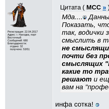
Цитата (
MCC
»
Мда....
Данный
Показать, чт
так, водички 
Регистрация: 22.04.2017
Адрес: г. Находка, порт
Восточный
смыслить в 
Сообщений: 680
Благодарности:
не смыслящих
отдано: 32
получено: 53/51
почти без пр
смыслящих "
какие то тра
решают
и ещ
вам на "проф
инфа сотка!