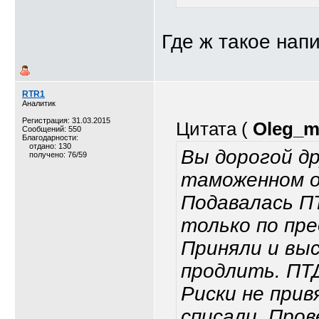
Где ж такое напи
RTR1
Аналитик
Регистрация: 31.03.2015
Цитата (
Oleg_m
Сообщений: 550
Благодарности:
отдано: 130
Вы дорогой др
получено: 76/59
таможенном 
Подавалась П
только по пр
Приняли и вы
продлить. ПТД
Риски не прив
списали. Пров