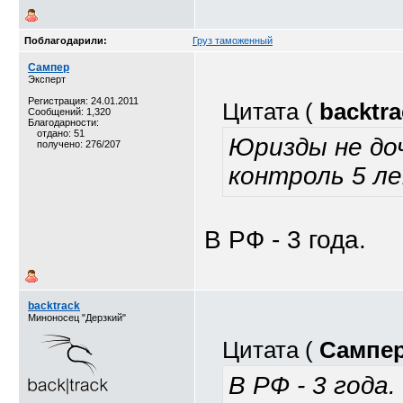
Поблагодарили:
Груз таможенный
Сампер
Эксперт
Регистрация: 24.01.2011
Цитата (
backtra
Сообщений: 1,320
Благодарности:
отдано: 51
Юризды не до
получено: 276/207
контроль 5 л
В РФ - 3 года.
backtrack
Миноносец "Дерзкий"
Цитата (
Сампе
В РФ - 3 года.