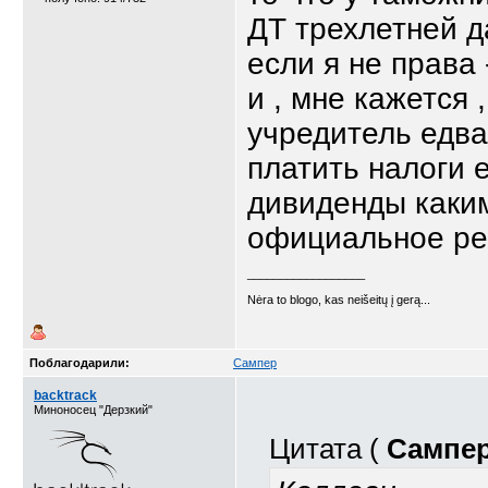
ДТ трехлетней д
если я не права 
и , мне кажется 
учредитель едва
платить налоги 
дивиденды каким
официальное реш
__________________
Nėra to blogo, kas neišeitų į gerą...
Поблагодарили:
Сампер
backtrack
Миноносец "Дерзкий"
Цитата (
Сампе