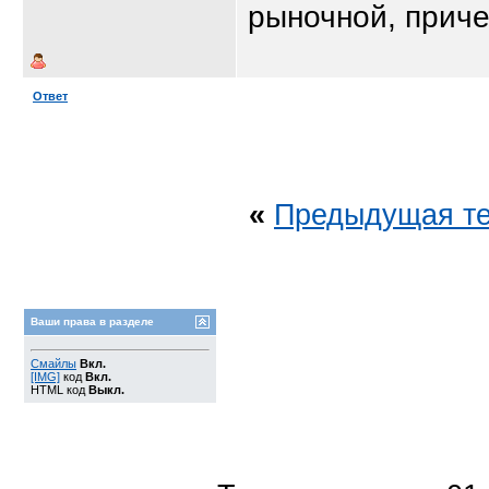
рыночной, прич
Ответ
«
Предыдущая т
Ваши права в разделе
Смайлы
Вкл.
[IMG]
код
Вкл.
HTML код
Выкл.