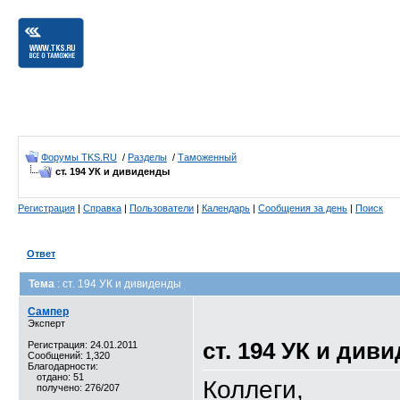
Форумы TKS.RU
/
Разделы
/
Таможенный
ст. 194 УК и дивиденды
Регистрация
|
Справка
|
Пользователи
|
Календарь
|
Сообщения за день
|
Поиск
Ответ
Тема
: ст. 194 УК и дивиденды
Сампер
Эксперт
ст. 194 УК и див
Регистрация: 24.01.2011
Сообщений: 1,320
Благодарности:
отдано: 51
Коллеги,
получено: 276/207