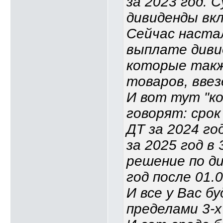
за 2023 год. С
дивиденды вк
Сейчас наста
выплате дивид
которые такж
товаров, ввез
И вот тут "к
говорят: срок
ДТ за 2024 го
за 2025 год в
решение по ди
год после 01.0
И все у Вас б
пределами 3-х