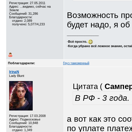
Регистрация: 27.05.2011
Адрес: ...видимо, сейчас на
Земле
Возможность про
Сообщений: 31,286
Благодарности:
отдано: 2,089
будет надо, я об
получено: 5,077/4,233
__________________
-
Всё просто.
-
Когда убрано всё ложное знание, оста
Поблагодарили:
Груз таможенный
IrinaN
Lady Blunt
Цитата (
Сампе
В РФ - 3 года.
Регистрация: 17.03.2008
а вот как это с
Адрес: Подмосковье
Сообщений: 10,848
по уплате плате
Благодарности:
отдано: 1,349