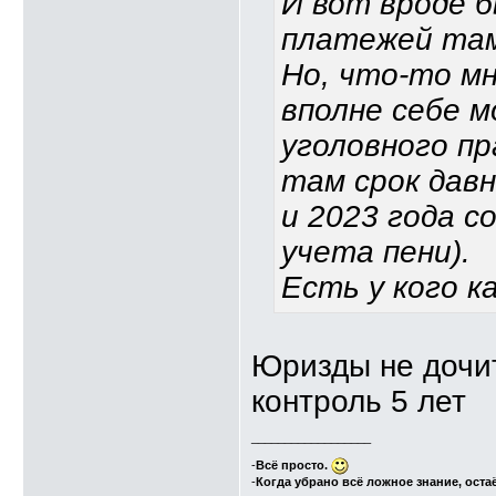
И вот вроде б
платежей там
Но, что-то м
вполне себе 
уголовного пр
там срок давн
и 2023 года с
учета пени).
Есть у кого к
Юризды не дочит
контроль 5 лет
__________________
-
Всё просто.
-
Когда убрано всё ложное знание, оста