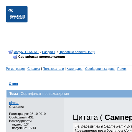
Форумы TKS.RU
/
Разделы
/
Правовые аспекты ВЭД
Сертификат происхождения
Регистрация
|
Справка
|
Пользователи
|
Календарь
|
Сообщения за день
|
Поиск
Ответ
Тема
: Сертификат происхождения
cheta
Старожил
Регистрация: 25.10.2010
Цитата (
Сампе
Сообщений: 431
Благодарности:
отдано: 134
Т.е. перемычек в Серте нет? Зн
получено: 16/14
Превышение веса брутто в Со н