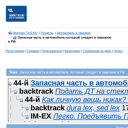
Форумы TKS.RU
/
Разделы
/
Автомобиль и таможня
Запасная часть в автомобиле, который следует в таможню
в РФ.
Регистрация
|
Справка
|
Пользователи
|
Календарь
|
Сообщения за день
|
Поиск
Тема
: Запасная часть в автомобиле, который следует в таможню в РФ.
44-й
Запасная часть в автомоби
backtrack
Подать ДТ на стекло
44-й
Как личную вещь никак? 
backtrack
dura lex, sed lex
17
IM-EX
Легко. Предъявить П
ThickAsABrick
Стекло как тов
Предыд