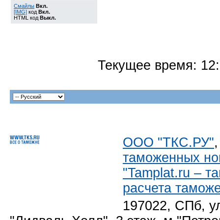
Смайлы
Вкл.
[IMG]
код
Вкл.
HTML код
Выкл.
Текущее время:
12
ООО "ТКС.РУ"
таможенных но
"Tamplat.ru – 
расчета тамож
197022, СПб, у