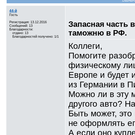
44-й
Сердечно благодарю, кол
44-й
Гость
Запасная часть 
Регистрация: 13.12.2016
Сообщений: 13
Благодарности:
таможню в РФ.
отдано: 13
Благодарностей получено: 1/1
Коллеги,
Помогите разобр
физическому лиц
Европе и будет 
из Германии в П
Можно ли в эту 
другого авто? Н
Быть может, это
не оформлять е
А если оно купл