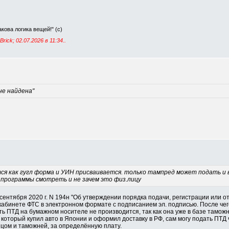
Такова логика вещей!" (с)
rick; 02.07.2026 в
11:34
..
не найдена"
ся как гугл форма и УИН присваивается. только тампред может подать и 
 программы смотреть и не зачем это физ.лицу
 сентября 2020 г. N 194н "Об утверждении порядка подачи, регистрации или 
кабинете ФТС в электронном формате с подписанием эл. подписью. После чег
ть ПТД на бумажном носителе не производится, так как она уже в базе таможн
 который купил авто в Японии и оформил доставку в РФ, сам могу подать ПТД
цом и таможней, за определённую плату.