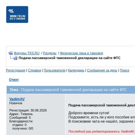
Форумы TKS.RU
/
Разделы
/
Физические лица и таможня
Подача пассажирской таможенной декларации на сайте ФТС
Регистрация
|
Справка
|
Пользователи
|
Календарь
|
Сообщения за день
|
Поиск
Ответ
Тема
: Подача пассажирской таможенной декларации на сайте ФТС
VadimAV
Новичок
Подача пассажирской таможенной декл
Регистрация: 30.06.2026
Доброго времени суток!
Адрес: Тюмень
Подскажите, есть ли у кого пособие и
Сообщений: 5
Благодарности:
В поисковике чата не нашёл, заранее 
отдано: 0
получено: 0/0
Последний раз редактировалось VadimAV; 