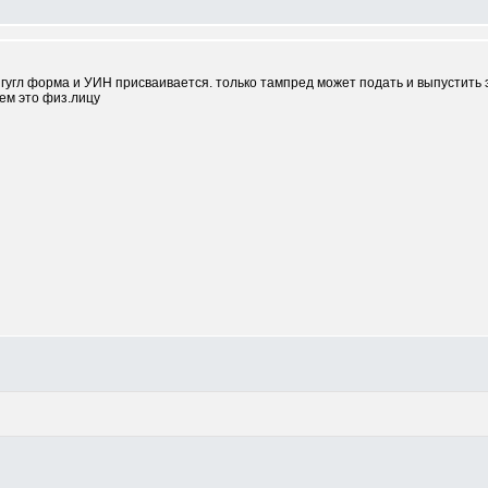
 гугл форма и УИН присваивается. только тампред может подать и выпустить э
ем это физ.лицу