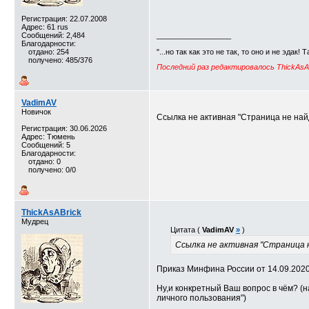
Регистрация: 22.07.2008
Адрес: 61 rus
Сообщений: 2,484
__________________
Благодарности:
отдано: 254
"...но так как это не так, то оно и не эдак! 
получено: 485/376
Последний раз редактировалось ThickAsAB
VadimAV
Новичок
Ссылка не активная "Страница не най
Регистрация: 30.06.2026
Адрес: Тюмень
Сообщений: 5
Благодарности:
отдано: 0
получено: 0/0
ThickAsABrick
Мудрец
Цитата (
VadimAV
»
)
Ссылка не активная "Страница 
Приказ Минфина России от 14.09.2020
Ну,и конкретный Ваш вопрос в чём? (
личного пользования")