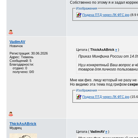
Собственно по этому я и задал корре
Изображения
Подача ПТД через ЛК ФТС.jpg
(8.9 
VadimAV
Новичок
Цитата (
ThickAsABrick
»
)
Регистрация: 30.06.2026
Приказ Минфина России от 14.0
Адрес: Тюмень
Сообщений: 5
Благодарности:
Ну,и конкретный Ваш вопрос в ч
отдано: 0
товаров для личного пользовани
получено: 0/0
Мне как физ. лицу который не разу не
Но видимо эта тема под грифом
секре
Изображения
Подача ПТД через ЛК ФТС.jpg
(15.6
ThickAsABrick
Мудрец
Цитата (
VadimAV
»
)