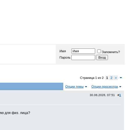
Имя
Запомнить?
Пароль
Страница 1 из 2
1
2
>
Опции темы
Опции просмотра
30.06.2026, 07:51 #
1
сию для физ. лица?