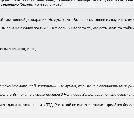
азу не сталкивался с таможней, хотелось у знающих людей узнать как пра
м
секретно
"Бизнес, ничего личного".
й таможенной декларации. Не думаю, что Вы не в состоянии их изучить само
Вы пока не в силах постичь? Нет, если Вы полагаете, что есть какие-то "тайны
Такова логика вещей!" (с)
ирской таможенной декларации. Не думаю, что Вы не в состоянии их изуч
ретно Вы пока не в силах постичь? Нет, если Вы полагаете, что есть каки
ь методичка по заполнению ПТД. Раз такой не имеется, значит придётся боле