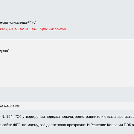
Такова логика вещей!" (с)
rick; 03.07.2026 в
13:40
.. Причина: ссылка
дена"
не найдена"
 № 194н "Об утверждении порядка подачи, регистрации или отказа в регист
на сайте ФТС, по-моему, всё достаточно прозрачно. И Решение Коллегии ЕЭК