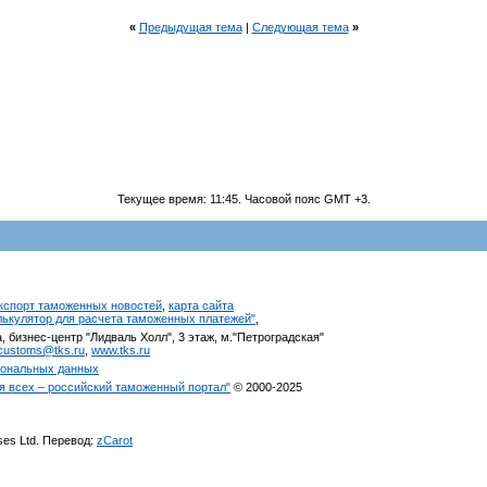
«
Предыдущая тема
|
Следующая тема
»
Текущее время:
11:45
. Часовой пояс GMT +3.
кспорт таможенных новостей
,
карта сайта
алькулятор для расчета таможенных платежей"
,
, бизнес-центр "Лидваль Холл", 3 этаж, м."Петроградская"
customs@tks.ru
,
www.tks.ru
сональных данных
я всех – российский таможенный портал"
© 2000-2025
ises Ltd. Перевод:
zCarot