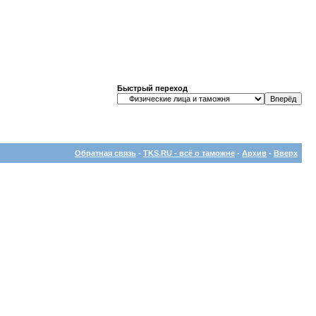
Быстрый переход
Обратная связь
-
TKS.RU - всё о таможне
-
Архив
-
Вверх