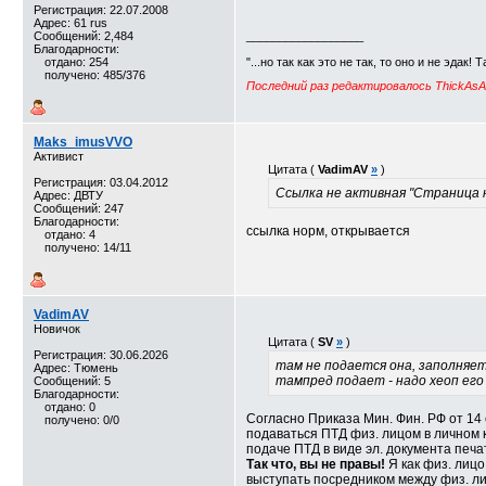
Регистрация: 22.07.2008
Адрес: 61 rus
Сообщений: 2,484
__________________
Благодарности:
отдано: 254
"...но так как это не так, то оно и не эдак! 
получено: 485/376
Последний раз редактировалось ThickAsAB
Maks_imusVVO
Активист
Цитата (
VadimAV
»
)
Регистрация: 03.04.2012
Ссылка не активная "Страница 
Адрес: ДВТУ
Сообщений: 247
Благодарности:
ссылка норм, открывается
отдано: 4
получено: 14/11
VadimAV
Новичок
Цитата (
SV
»
)
Регистрация: 30.06.2026
там не подается она, заполняет
Адрес: Тюмень
тампред подает - надо хеоп его
Сообщений: 5
Благодарности:
отдано: 0
Согласно Приказа Мин. Фин. РФ от 14
получено: 0/0
подаваться ПТД физ. лицом в личном 
подаче ПТД в виде эл. документа печа
Так что, вы не правы!
Я как физ. лицо
выступать посредником между физ. ли