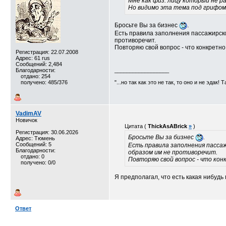
Мне как физ. лицу который не р
Но видимо эта тема под грифо
Бросьте Вы за бизнес
.
Есть правила заполнения пассажирско
противоречит.
Повторяю свой вопрос - что конкретно 
Регистрация: 22.07.2008
Адрес: 61 rus
Сообщений: 2,484
Благодарности:
__________________
отдано: 254
получено: 485/376
"...но так как это не так, то оно и не эдак! 
VadimAV
Новичок
Цитата (
ThickAsABrick
»
)
Регистрация: 30.06.2026
Бросьте Вы за бизнес
.
Адрес: Тюмень
Сообщений: 5
Есть правила заполнения пассаж
Благодарности:
образом им не противоречит.
отдано: 0
Повторяю свой вопрос - что конк
получено: 0/0
Я предполагал, что есть какая нибуд
Ответ