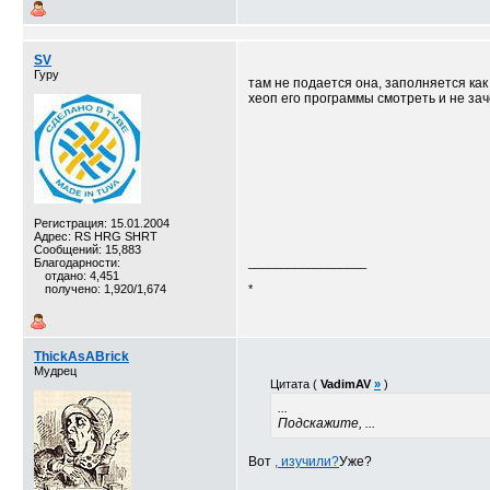
SV
Гуру
там не подается она, заполняется как
хеоп его программы смотреть и не зач
Регистрация: 15.01.2004
Адрес: RS HRG SHRT
Сообщений: 15,883
Благодарности:
__________________
отдано: 4,451
получено: 1,920/1,674
*
ThickAsABrick
Мудрец
Цитата (
VadimAV
»
)
...
Подскажите, ...
Вот
, изучили?
Уже?