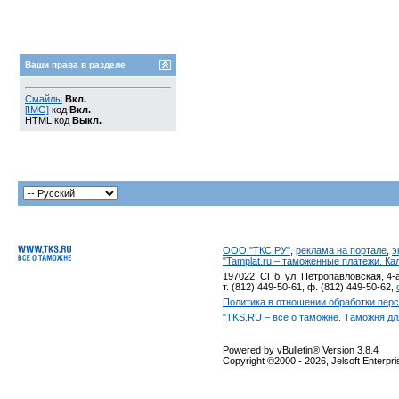
Ваши права в разделе
Смайлы
Вкл.
[IMG]
код
Вкл.
HTML код
Выкл.
ООО "ТКС.РУ"
,
реклама на портале
,
э
"Tamplat.ru – таможенные платежи. К
197022, СПб, ул. Петропавловская, 4-а
т. (812) 449-50-61, ф. (812) 449-50-62,
Политика в отношении обработки пер
"TKS.RU – все о таможне. Таможня дл
Powered by vBulletin® Version 3.8.4
Copyright ©2000 - 2026, Jelsoft Enterpr