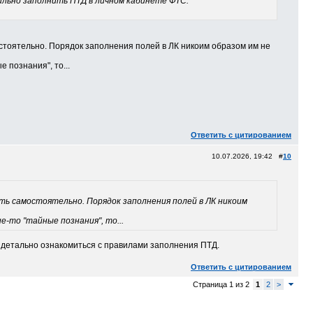
вильно заполнить ПТД в личном кабинете ФТС.
стоятельно. Порядок заполнения полей в ЛК никоим образом им не
е познания", то...
Ответить с цитированием
10.07.2026, 19:42 #
10
ить самостоятельно. Порядок заполнения полей в ЛК никоим
е-то "тайные познания", то...
е детально ознакомиться с правилами заполнения ПТД.
Ответить с цитированием
Страница 1 из 2
1
2
>