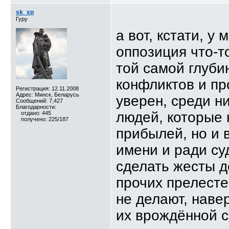
sk_xp
Гуру
а вот, кстати, у
оппозиция что-т
той самой глуби
конфликтов и пр
Регистрация: 12.11.2008
Адрес: Минск, Беларусь
уверен, среди н
Сообщений: 7,427
Благодарности:
людей, которые 
отдано: 445
получено: 225/187
прибылей, но и 
имени и ради су
сделать жесты д
прочих прелесте
не делают, навер
их врождённой 