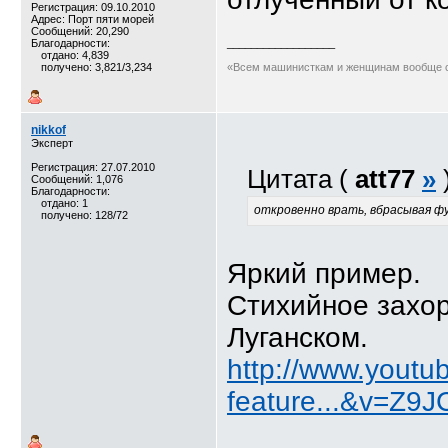
Регистрация: 09.10.2010
Адрес: Порт пяти морей
Сообщений: 20,290
Благодарности:
__________________
отдано: 4,839
получено: 3,821/3,234
«Всем машинисткам и женщинам вообще с
nikkof
Эксперт
Регистрация: 27.07.2010
Цитата (
att77
»
Сообщений: 1,076
Благодарности:
отдано: 1
откровенно врать, вбрасывая фу
получено: 128/72
Яркий пример.
Стихийное захор
Луганском.
http://www.youtu
feature...&v=Z9