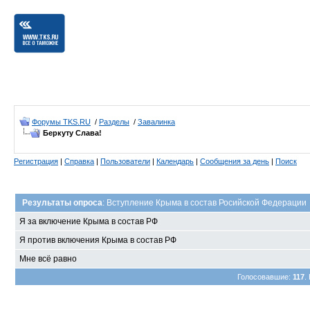
Форумы TKS.RU
/
Разделы
/
Завалинка
Беркуту Слава!
Регистрация
|
Справка
|
Пользователи
|
Календарь
|
Сообщения за день
|
Поиск
Результаты опроса
: Вступление Крыма в состав Росийской Федерации
Я за включение Крыма в состав РФ
Я против включения Крыма в состав РФ
Мне всё равно
Голосовавшие:
117
.