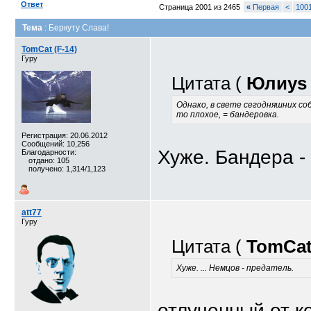
Ответ
Страница 2001 из 2465
«
Первая
<
100
Тема
: Беркуту Слава!
TomCat (F-14)
Гуру
Цитата (
Юлиуs
Однако, в свете сегодняшних со
то плохое, = бандеровка.
Регистрация: 20.06.2012
Сообщений: 10,256
Хуже. Бандера -
Благодарности:
отдано: 105
получено: 1,314/1,123
att77
Гуру
Цитата (
TomCat
Хуже. ... Немцов - предатель.
отлученный от к