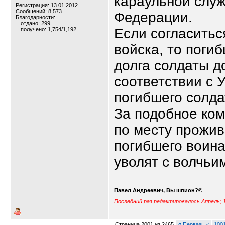
караульной слу
Регистрация: 13.01.2012
Сообщений: 8,573
Федерации.
Благодарности:
отдано: 299
Если согласитьс
получено: 1,754/1,192
войска, то поги
долга солдаты д
соответствии с 
погибшего солда
За подобное ком
по месту прожив
погибшего воина
уволят с волчьи
__________________
Павел Андреевич, Вы шпион?©
Последний раз редактировалось Апрель; 1
Страница 2001 из 2465
«
Первая
<
100