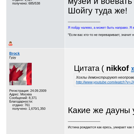
музеи и воевать
получено: 685/538
Шойгу туда же!
__________________
Я пойду налево, а может быть направо. Я 
"Если вас кто-то не переваривает, значит 
Brock
Гуру
Цитата (
nikkof
Хохлы демонстрируют неопров
http://www.youtube.com/watch?v=
Регистрация: 24.09.2009
Адрес: Москва
Сообщений: 8,371
Благодарности:
отдано: 761
Какие же дауны 
получено: 1,670/1,350
__________________
Истина рождается как ересь, умирает как