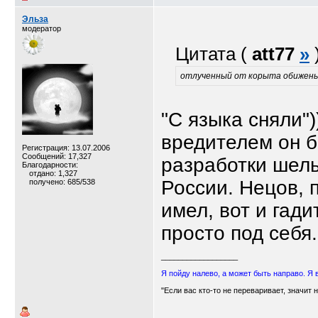
Эльза
модератор
Цитата (
att77
»
отлученный от корыта обижены
"С языка сняли")
вредителем он б
Регистрация: 13.07.2006
Сообщений: 17,327
разработки шел
Благодарности:
отдано: 1,327
России. Нецов, 
получено: 685/538
имел, вот и гади
просто под себя.
__________________
Я пойду налево, а может быть направо. Я 
"Если вас кто-то не переваривает, значит 