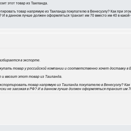
зит этот товар из Таиланда.
тировать товар напрямую из Таиланда покупателю в Венесуэлу? Как при это
? И в данном лучше должен оформляться транзит им 70 вместо им 40 в какой
азбирается в экспорте.
купать товар у российской компании и соответственно хочет доставку в В
 и ввозит этот товар из Таиланда.
экспортировать товар напрямую из Таиланда покупателю в Венесуэлу? Ка
ески не заезжая в РФ? И в данном лучше должен оформляться транзит им 7