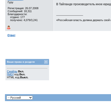
Гуру
В Тайланде производитель иное юридич
Регистрация: 26.07.2008
Сообщений: 18,311
Благодарности:
__________________
отдано: 177
получено: 4,079/3,241
«Российская власть должна держать свой 
Ответ
Ваши права в разделе
Смайлы
Вкл.
[IMG]
код
Вкл.
HTML код
Выкл.