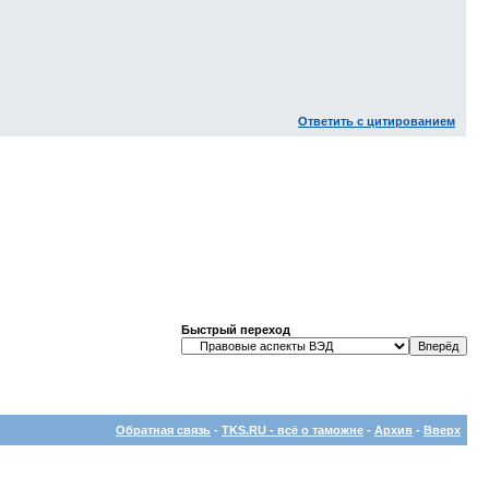
Ответить с цитированием
Быстрый переход
Обратная связь
-
TKS.RU - всё о таможне
-
Архив
-
Вверх