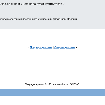
еское лицо и у него надо будет купить товар ?
народ в состоянии постоянного изумления» (Салтыков-Щедрин)
«
Предыдущая тема
|
Следующая тема
»
Текущее время:
01:53
. Часовой пояс GMT +3.