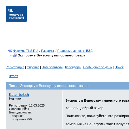
Форумы TKS.RU
/
Разделы
/
Правовые аспекты ВЭД
Экспорту в Венесуэлу импортного товара
Регистрация
|
Справка
|
Пользователи
|
Календарь
|
Сообщения за день
|
Поиск
Ответ
Тема
: Экспорту в Венесуэлу импортного товара
Kate_beksh
Новичок
Экспорту в Венесуэлу импортного тов
Регистрация: 12.03.2025
Коллеги, добрый вечер!
Сообщений: 1
Благодарности:
отдано: 0
Подскажите, пожалуйста, кто разбирае
получено: 0/0
Компания из Венесуэлы хочет покупать