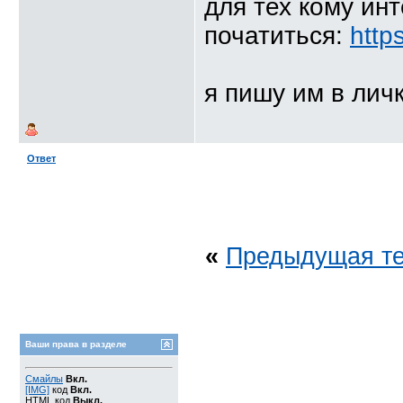
для тех кому ин
початиться:
http
я пишу им в личк
Ответ
«
Предыдущая т
Ваши права в разделе
Смайлы
Вкл.
[IMG]
код
Вкл.
HTML код
Выкл.