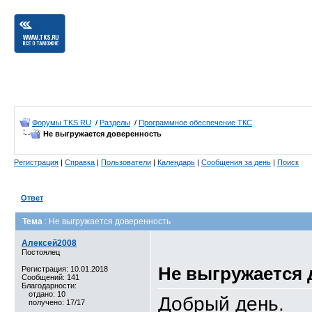
Форумы TKS.RU
/
Разделы
/
Программное обеспечение ТКС
Не выгружается доверенность
Регистрация
|
Справка
|
Пользователи
|
Календарь
|
Сообщения за день
|
Поиск
Ответ
Тема
: Не выгружается доверенность
Алексей2008
Постоялец
Не выгружается
Регистрация: 10.01.2018
Сообщений: 141
Благодарности:
отдано: 10
Добрый день.
получено: 17/17