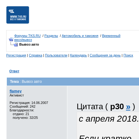
Форумы TKS.RU
/
Разделы
/
Автомобиль и таможня
/
Временный
ввоз/вывоз
Вывоз авто
Регистрация
|
Справка
|
Пользователи
|
Календарь
|
Сообщения за день
|
Поиск
Ответ
Тема
: Вывоз авто
flamey
Активист
Регистрация: 14.06.2007
Цитата (
p30
»
)
Сообщений: 242
Благодарности:
отдано: 21
с апреля 2018
получено: 32/25
Если кратко,