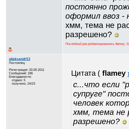
постоянно прож
оформил ввоз - 
хмм, тема не ра
разрешено?
Последний раз редактировалось flamey; 1
aliaksandr53
Постоялец
Регистрация: 20.05.2011
Цитата (
flamey
Сообщений: 186
Благодарности:
отдано: 5
с...что если 
получено: 24/23
супруге" пост
человек котор
хмм, тема не
разрешено?