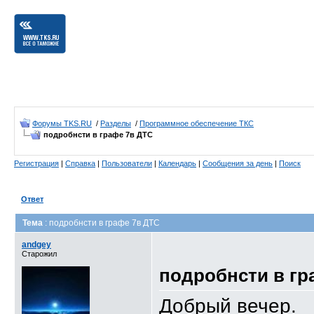
Форумы TKS.RU
/
Разделы
/
Программное обеспечение ТКС
подробнсти в графе 7в ДТС
Регистрация
|
Справка
|
Пользователи
|
Календарь
|
Сообщения за день
|
Поиск
Ответ
Тема
: подробнсти в графе 7в ДТС
andgey
Старожил
подробнсти в гр
Добрый вечер.