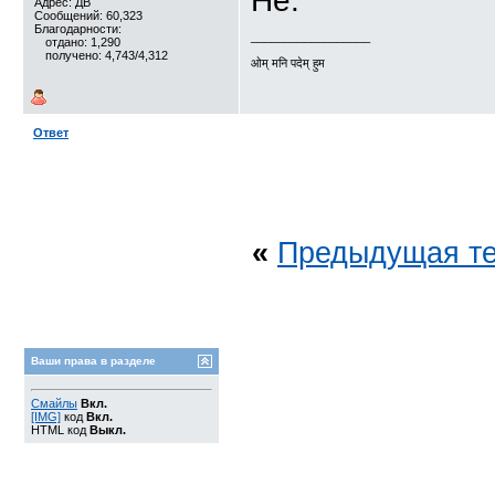
Не.
Адрес: ДВ
Сообщений: 60,323
Благодарности:
__________________
отдано: 1,290
получено: 4,743/4,312
ओम् मनि पदेम् हुम
Ответ
«
Предыдущая т
Ваши права в разделе
Смайлы
Вкл.
[IMG]
код
Вкл.
HTML код
Выкл.