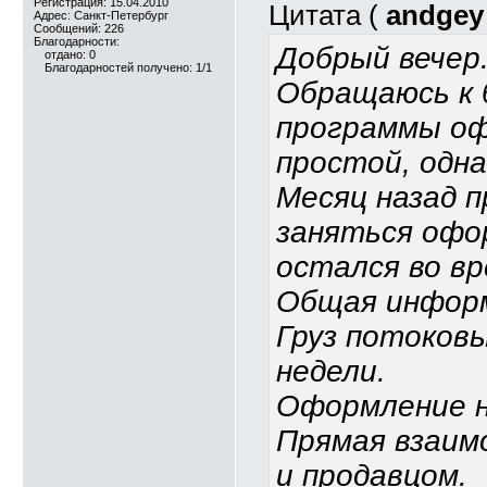
Регистрация: 15.04.2010
Цитата (
andgey
Адрес: Санкт-Петербург
Сообщений: 226
Благодарности:
Добрый вечер
отдано: 0
Благодарностей получено: 1/1
Обращаюсь к 
программы оф
простой, однак
Месяц назад п
заняться офо
остался во в
Общая информ
Груз потоков
недели.
Оформление н
Прямая взаим
и продавцом.