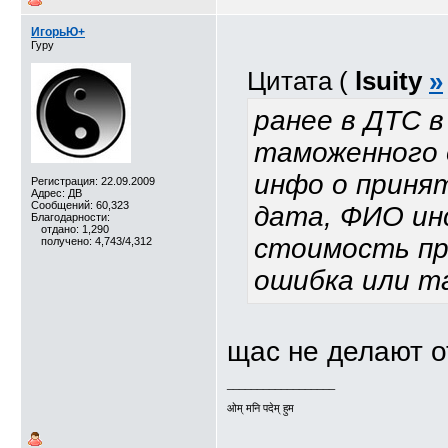
ИгорьЮ+
Гуру
Цитата (
lsuity
»
ранее в ДТС 
таможенного 
инфо о приня
Регистрация: 22.09.2009
Адрес: ДВ
Сообщений: 60,323
дата, ФИО ин
Благодарности:
отдано: 1,290
стоимость пр
получено: 4,743/4,312
ошибка или та
щас не делают о
__________________
ओम् मनि पदेम् हुम