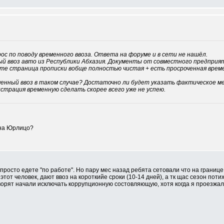
ос по поводу временного ввоза. Ответа на форуме и в сети не нашёл.
й ввоз авто из Республики Абхазия. Документы от совместного предприяти
рте страница прописки вобще полностью чистая + есть просроченная врем
енный ввоз в таком случае? Достаточно ли будет указать фактическое 
истрация временную сделать скорее всего уже не успею.
 на Юрлицо?
просто едете "по работе". Но пару мес назад ребята сетовали что на границе 
 этот человек, дают ввоз на короткийе сроки (10-14 дней), а тк щас сезон по
оворят начали исключать коррупционную состовляющую, хотя когда я проезжал 