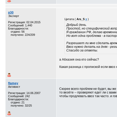
p30
Эксперт
Цитата (
Ars_S
»
)
Регистрация: 02.04.2015
Добрый день.
Сообщений: 1,440
Простой, но специфический вопр
Благодарности:
отдано: 56
Я гражданин РФ, делаю временны
получено: 224/209
Но вот одна проблема - в паспо
Разрешает ли мне сделать врем
Ввоз нужно делать на днях - рег
Спасибо за ответы.
а Абхазия она кто сейчас?
Какая разница с пропиской если ввоз
flamey
Активист
Скорее всего проблем не будет, вы же 
то везёте -- проверяют едет ли с вами
Регистрация: 14.06.2007
чтобы продлевать ввоз так часто. и г
Сообщений: 242
Благодарности:
отдано: 21
получено: 32/25