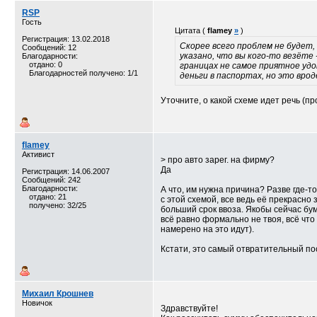
RSP
Гость
Цитата (
flamey
»
)
Регистрация: 13.02.2018
Скорее всего проблем не будет,
Сообщений: 12
указано, что вы кого-то везёте 
Благодарности:
отдано: 0
границах не самое приятное удо
Благодарностей получено: 1/1
деньги в паспортах, но это вроде
Уточните, о какой схеме идет речь (пр
flamey
Активист
> про авто зарег. на фирму?
Да
Регистрация: 14.06.2007
Сообщений: 242
Благодарности:
А что, им нужна причина? Разве где-т
отдано: 21
с этой схемой, все ведь её прекрасно
получено: 32/25
больший срок ввоза. Якобы сейчас бу
всё равно формально не твоя, всё что
намерено на это идут).
Кстати, это самый отвратительный пос
Михаил Крошнев
Новичок
Здравствуйте!