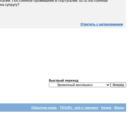
угалии. Постоянное проживание в Португалии. Есть постоянная
на супругу?
Ответить с цитированием
Быстрый переход
Обратная связь
-
TKS.RU - всё о таможне
-
Архив
-
Вверх