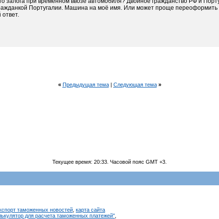
го залога при временном ввозе автомобиля? Двойное гражданство РФ и Порт
 гражданкой Португалии. Машина на моё имя. Или может проще переоформить 
 ответ.
«
Предыдущая тема
|
Следующая тема
»
Текущее время:
20:33
. Часовой пояс GMT +3.
кспорт таможенных новостей
,
карта сайта
алькулятор для расчета таможенных платежей"
,