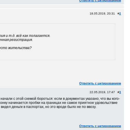
Ответить с цитированием
18.05.2019, 20:31 #
2
я и т.д. всё как полагается.
енная регистрация.
место жительства?
Ответить с цитированием
22.05.2019, 17:47 #
3
начали с этой схемой бороться: если в документах указано, что вы кого-
тихонку начинается пробки на границах не самое приятное удовольствие
видел деньги в паспортах, но это вроде было не по ввозу.
Ответить с цитированием