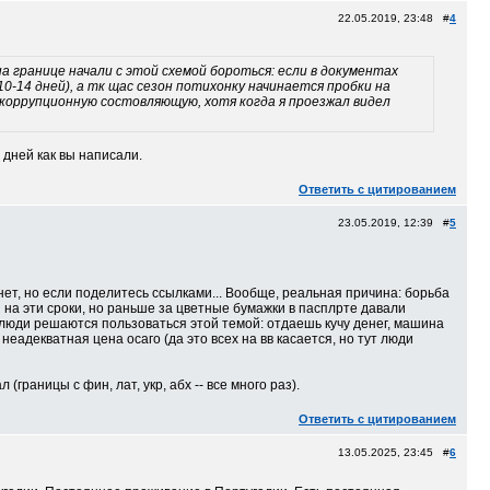
22.05.2019, 23:48 #
4
а границе начали с этой схемой бороться: если в документах
10-14 дней), а тк щас сезон потихонку начинается пробки на
 коррупционную состовляющую, хотя когда я проезжал видел
 дней как вы написали.
Ответить с цитированием
23.05.2019, 12:39 #
5
 нет, но если поделитесь ссылками... Вообще, реальная причина: борьба
и на эти сроки, но раньше за цветные бумажки в пасплрте давали
 люди решаются пользоваться этой темой: отдаешь кучу денег, машина
еадекватная цена осаго (да это всех на вв касается, но тут люди
раницы с фин, лат, укр, абх -- все много раз).
Ответить с цитированием
13.05.2025, 23:45 #
6