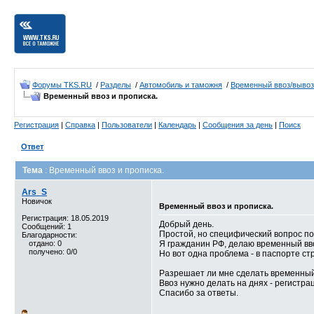
Форумы TKS.RU
/
Разделы
/
Автомобиль и таможня
/
Временный ввоз/вывоз
Временный ввоз и прописка.
Регистрация
|
Справка
|
Пользователи
|
Календарь
|
Сообщения за день
|
Поиск
Ответ
Тема
: Временный ввоз и прописка.
Ars_S
Новичок
Временный ввоз и прописка.
Регистрация: 18.05.2019
Добрый день.
Сообщений: 1
Простой, но специфический вопрос по
Благодарности:
отдано: 0
Я гражданин РФ, делаю временный ввоз
получено: 0/0
Но вот одна проблема - в паспорте с
Разрешает ли мне сделать временный 
Ввоз нужно делать на днях - регистра
Спасибо за ответы.