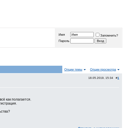
Имя
Запомнить?
Пароль
Опции темы
Опции просмотра
18.05.2019, 15:34 #
1
сё как полагается.
гистрация.
ьства?