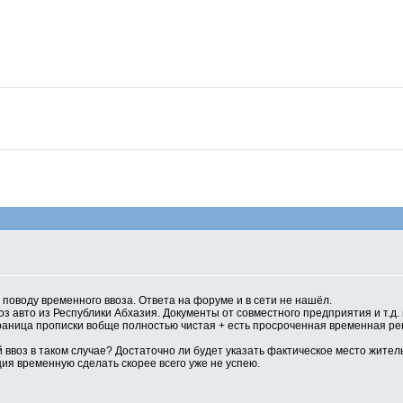
 поводу временного ввоза. Ответа на форуме и в сети не нашёл.
 авто из Республики Абхазия. Документы от совместного предприятия и т.д. в
траница прописки вобще полностью чистая + есть просроченная временная ре
ввоз в таком случае? Достаточно ли будет указать фактическое место жител
ция временную сделать скорее всего уже не успею.