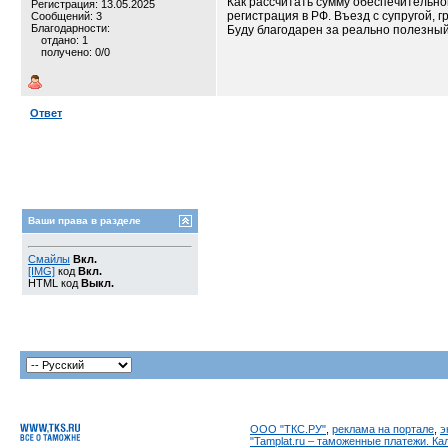
Как рассчитать сумму обеспечительно
Регистрация: 13.05.2025
регистрация в РФ. Въезд с супругой,
Сообщений: 3
Благодарности:
Буду благодарен за реально полезный
отдано: 1
получено: 0/0
Ответ
Ваши права в разделе
Смайлы
Вкл.
[IMG]
код
Вкл.
HTML код
Выкл.
ООО "ТКС.РУ"
,
реклама на портале
,
э
"Tamplat.ru – таможенные платежи. К