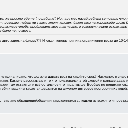
 вы же просто едете "по работе". Но пару мес назад ребята сетовали что н
-- проверяют едет ли с вами этот человек, дают ввоз на короткийе сроки (
вольствие чтобы продлевать ввоз так часто. и говорят начали исключать
 было не по ввозу.
о авто зарег. на фирму?)? И какая теперь причина ограничения ввоза до 10-14
о четко написано, что должны давать ввоз на какой-то срок? Насколько я знаю
 знают. Как мне рассказывали те кто пользовался этой схемой и раньше давал
мажки там остаются и всё остальное что писал выше. Вообще не понимаю как
 тебя и машины касается держится на шкурном интересе посторонних людей, н
т в плане обращения/общения таможенников с людьми из всех что я проезжал (г