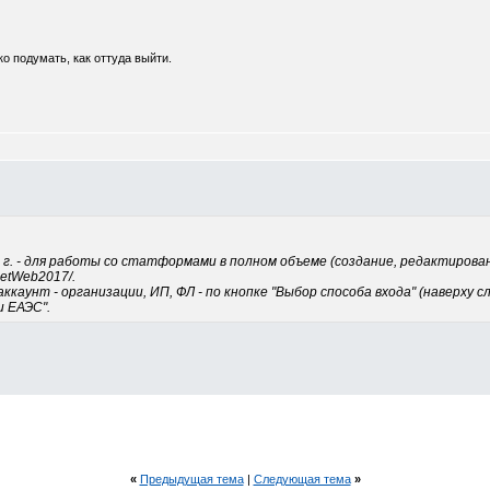
о подумать, как оттуда выйти.
 г. - для работы со статформами в полном объеме (создание, редактировани
netWeb2017/.
каунт - организации, ИП, ФЛ - по кнопке "Выбор способа входа" (наверху с
 ЕАЭС".
«
Предыдущая тема
|
Следующая тема
»