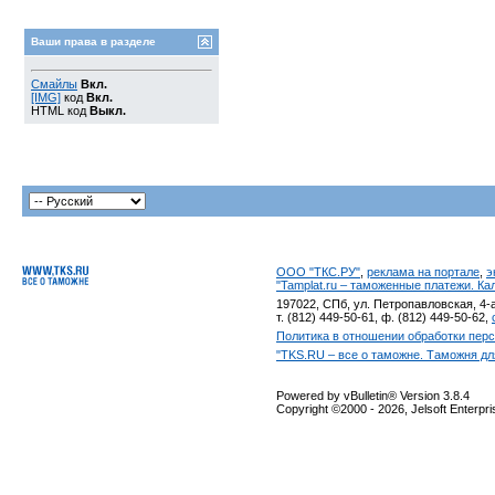
Ваши права в разделе
Смайлы
Вкл.
[IMG]
код
Вкл.
HTML код
Выкл.
ООО "ТКС.РУ"
,
реклама на портале
,
э
"Tamplat.ru – таможенные платежи. К
197022, СПб, ул. Петропавловская, 4-а
т. (812) 449-50-61, ф. (812) 449-50-62,
Политика в отношении обработки пер
"TKS.RU – все о таможне. Таможня дл
Powered by vBulletin® Version 3.8.4
Copyright ©2000 - 2026, Jelsoft Enterpr