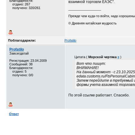
Благодарности:
взаимной торговли ЕАЭС".
отдано: 267
получено: 320/261
__________________
Прежде чем куда-то войти, надо хорошеньк
© Древняя китайская мудрость
Поблагодарили:
Profatilo
Profatilo
Завсегдатай
Цитата (
Морской чертяка
»
)
Регистрация: 23.04.2009
Вот что пишут:
Сообщений: 38
ВНИМАНИЕ!
Благодарности:
отдано: 5
На данный момент - с 23.10.2025
получено: 0/0
edata.customs.ru/FtsPersonalCabi
Затем перейдите в требуемый ак
формы учета взаимной торговли
По этой ссылке работает. Спасибо.
Ответ