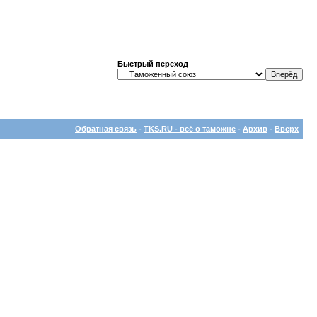
Быстрый переход
Обратная связь
-
TKS.RU - всё о таможне
-
Архив
-
Вверх