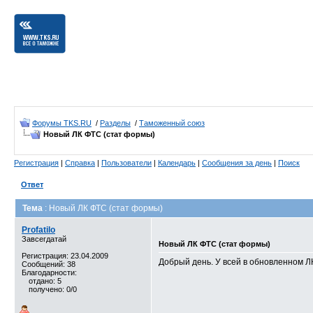
Форумы TKS.RU
/
Разделы
/
Таможенный союз
Новый ЛК ФТС (стат формы)
Регистрация
|
Справка
|
Пользователи
|
Календарь
|
Сообщения за день
|
Поиск
Ответ
Тема
: Новый ЛК ФТС (стат формы)
Profatilo
Завсегдатай
Новый ЛК ФТС (стат формы)
Регистрация: 23.04.2009
Добрый день. У всей в обновленном Л
Сообщений: 38
Благодарности:
отдано: 5
получено: 0/0