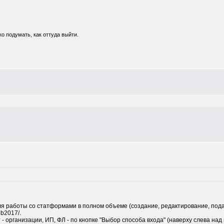
о подумать, как оттуда выйти.
 для работы со статформами в полном объеме (создание, редактирование, подач
eb2017/.
- организации, ИП, ФЛ - по кнопке "Выбор способа входа" (наверху слева над