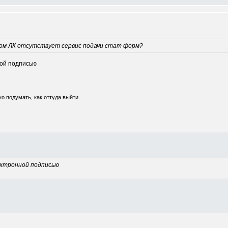
нном ЛК отсутствует сервис подачи стат форм?
ной подписью
о подумать, как оттуда выйти.
ектронной подписью