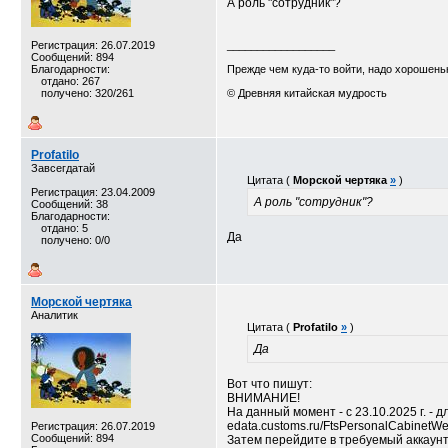
А роль "сотрудник"?
Регистрация: 26.07.2019
__________________
Сообщений: 894
Благодарности:
Прежде чем куда-то войти, надо хорошеньк
отдано: 267
получено: 320/261
© Древняя китайская мудрость
Profatilo
Завсегдатай
Цитата (
Морской чертяка
»
)
Регистрация: 23.04.2009
А роль "сотрудник"?
Сообщений: 38
Благодарности:
отдано: 5
Да
получено: 0/0
Морской чертяка
Аналитик
Цитата (
Profatilo
»
)
Да
Вот что пишут:
ВНИМАНИЕ!
На данный момент - с 23.10.2025 г. -
edata.customs.ru/FtsPersonalCabinetW
Регистрация: 26.07.2019
Сообщений: 894
Затем перейдите в требуемый аккаунт 