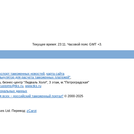
Текущее время:
23:11
. Часовой пояс GMT +3.
кспорт таможенных новостей
,
карта сайта
алькулятор для расчета таможенных платежей"
,
, бизнес-центр "Лидваль Холл", 3 этаж, м."Петроградская"
customs@tks.ru
,
www.tks.ru
сональных данных
я всех – российский таможенный портал"
© 2000-2025
ises Ltd. Перевод:
zCarot