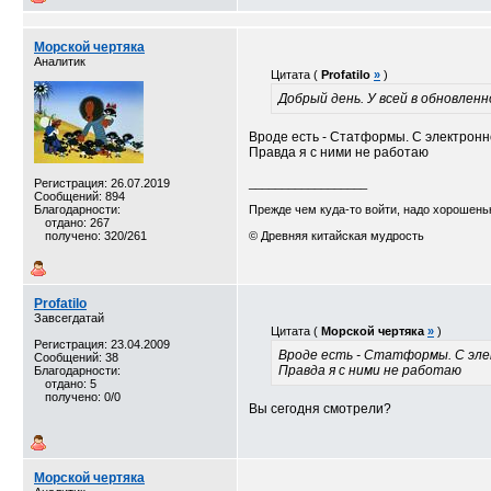
Морской чертяка
Аналитик
Цитата (
Profatilo
»
)
Добрый день. У всей в обновле
Вроде есть - Статформы. С электрон
Правда я с ними не работаю
Регистрация: 26.07.2019
__________________
Сообщений: 894
Благодарности:
Прежде чем куда-то войти, надо хорошеньк
отдано: 267
получено: 320/261
© Древняя китайская мудрость
Profatilo
Завсегдатай
Цитата (
Морской чертяка
»
)
Регистрация: 23.04.2009
Вроде есть - Статформы. С эл
Сообщений: 38
Правда я с ними не работаю
Благодарности:
отдано: 5
получено: 0/0
Вы сегодня смотрели?
Морской чертяка