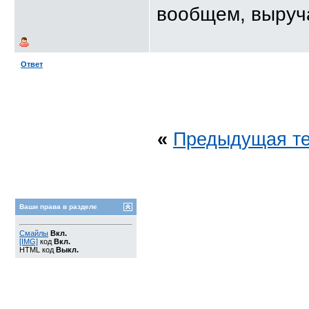
вообщем, выруч
Ответ
«
Предыдущая т
Ваши права в разделе
Смайлы
Вкл.
[IMG]
код
Вкл.
HTML код
Выкл.