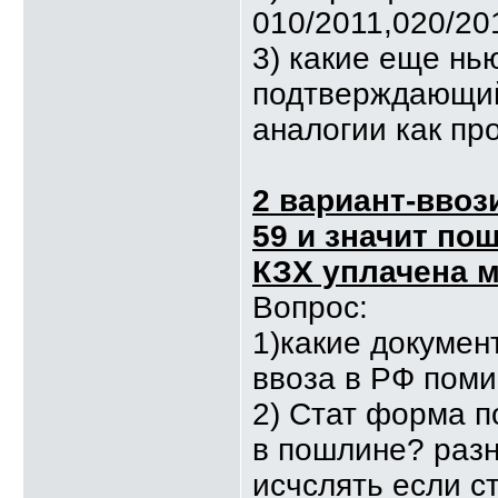
010/2011,020/20
3) какие еще нь
подтверждающий
аналогии как пр
2 вариант-ввоз
59 и значит по
КЗХ уплачена м
Вопрос:
1)какие докумен
ввоза в РФ пом
2) Стат форма п
в пошлине? разн
исчслять если с