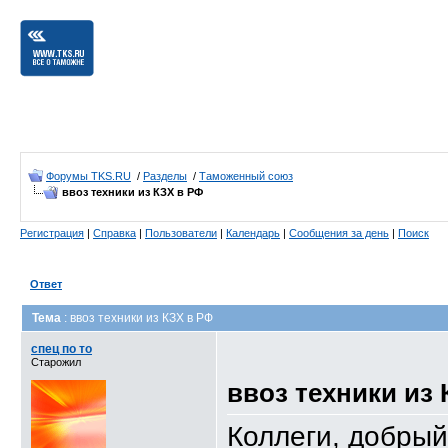
Форумы TKS.RU
/
Разделы
/
Таможенный союз
ввоз техники из КЗХ в РФ
Регистрация
|
Справка
|
Пользователи
|
Календарь
|
Сообщения за день
|
Поиск
Ответ
Тема
: ввоз техники из КЗХ в РФ
спец по то
Старожил
ввоз техники из
Коллеги, добрый