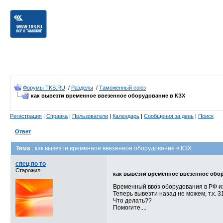
Форумы TKS.RU
/
Разделы
/
Таможенный союз
как вывезти временное ввезенное оборудование в КЗХ
Регистрация
|
Справка
|
Пользователи
|
Календарь
|
Сообщения за день
|
Поиск
Ответ
Тема
: как вывезти временное ввезенное оборудование в КЗХ
спец по то
Старожил
как вывезти временное ввезенное обо
Временный ввоз оборудования в РФ из
Теперь вывезти назад не можем, т.к. 3
Что делать??
Помогите....