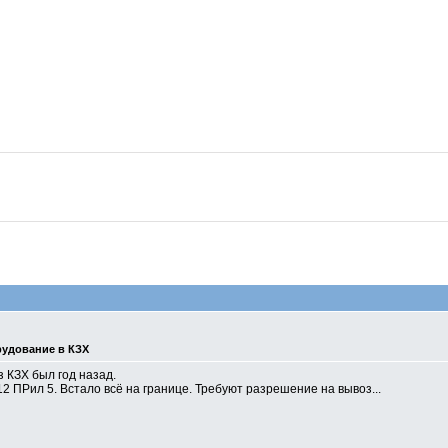
рудование в КЗХ
 КЗХ был год назад.
12 ПРил 5. Встало всё на границе. Требуют разрешение на вывоз...