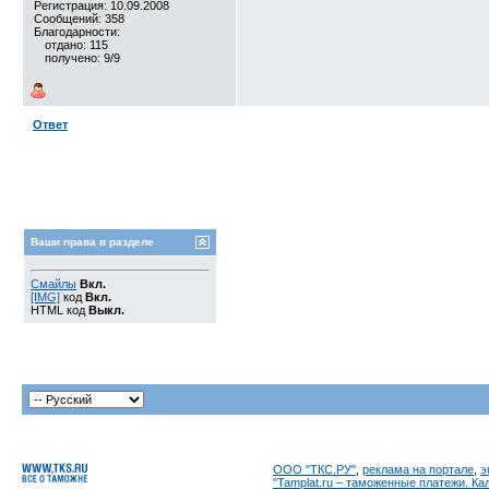
Регистрация: 10.09.2008
Сообщений: 358
Благодарности:
отдано: 115
получено: 9/9
Ответ
Ваши права в разделе
Смайлы
Вкл.
[IMG]
код
Вкл.
HTML код
Выкл.
ООО "ТКС.РУ"
,
реклама на портале
,
э
"Tamplat.ru – таможенные платежи. К