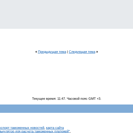
«
Предыдущая тема
|
Следующая тема
»
Текущее время:
11:47
. Часовой пояс GMT +3.
кспорт таможенных новостей
,
карта сайта
алькулятор для расчета таможенных платежей"
,