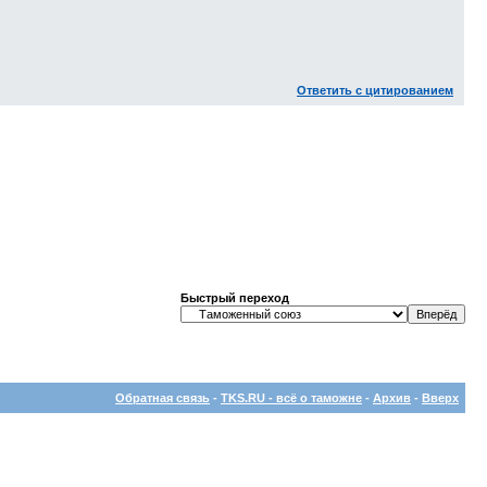
Ответить с цитированием
Быстрый переход
Обратная связь
-
TKS.RU - всё о таможне
-
Архив
-
Вверх