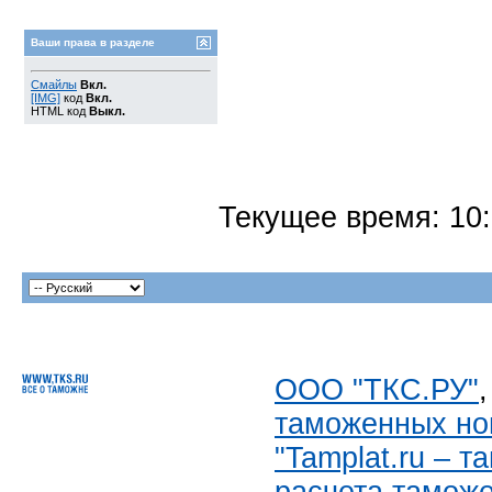
Ваши права в разделе
Смайлы
Вкл.
[IMG]
код
Вкл.
HTML код
Выкл.
Текущее время:
10
ООО "ТКС.РУ"
таможенных но
"Tamplat.ru – 