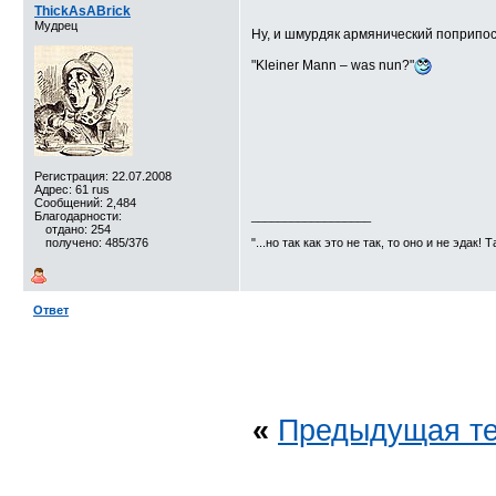
ThickAsABrick
Мудрец
Ну, и шмурдяк армянический поприпос
"Kleiner Mann – was nun?"
Регистрация: 22.07.2008
Адрес: 61 rus
Сообщений: 2,484
Благодарности:
__________________
отдано: 254
получено: 485/376
"...но так как это не так, то оно и не эдак! 
Ответ
«
Предыдущая т