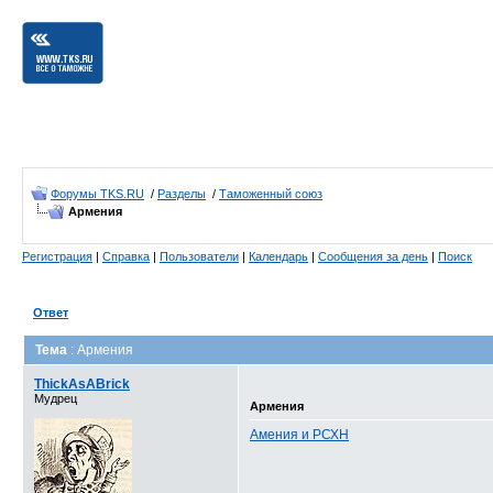
Форумы TKS.RU
/
Разделы
/
Таможенный союз
Армения
Регистрация
|
Справка
|
Пользователи
|
Календарь
|
Сообщения за день
|
Поиск
Ответ
Тема
: Армения
ThickAsABrick
Мудрец
Армения
Амения и РСХН