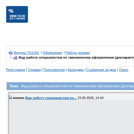
Форумы TKS.RU
/
Объявления
/
Работа: резюме
Ищу работу специалистом по таможенному оформлению (декларант
Регистрация
|
Справка
|
Пользователи
|
Календарь
|
Сообщения за день
|
Поиск
Тема
: Ищу работу специалистом по таможенному оформлению (деклар
momur
Ищу работу специалистом по...
23.06.2026,
14:44