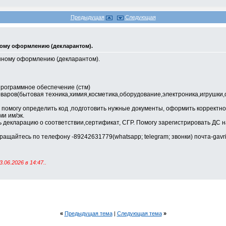
Предыдущая
Следующая
ному оформлению (декларантом).
нному оформлению (декларантом).
программное обеспечение (стм)
аров(бытовая техника,химия,косметика,оборудование,электроника,игрушки,од
помогу определить код ,подготовить нужные документы, оформить корректно 
и им/эк.
декларацию о соответствии,сертификат, СГР. Помогу зарегистрировать ДС н
щайтесь по телефону -89242631779(whatsapp; telegram; звонки) почта-gavr
3.06.2026 в
14:47
..
«
Предыдущая тема
|
Следующая тема
»