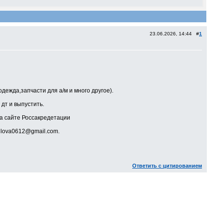
23.06.2026, 14:44 #
1
ежда,запчасти для а/м и много другое).
дт и выпустить.
а сайте Россакредетации
ilova0612@gmail.com.
Ответить с цитированием