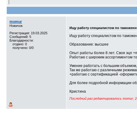
momur
Новичок
Ищу работу специалистом по таможен
Регистрация: 19.03.2025
Ищу работу специалистом по таможе
Сообщений: 5
Благодарности:
отдано: 0
Образование: высшее
получено: 0/0
Опыт работы более 8 лет. Своя эцп +
Работаю с широким ассортиментом тов
Умение работать с большим объемом, 
Так же работаю с различными режимам
+работаю с сертификацией -оформить 
Для более подробной информации обра
Кристина
Последний раз редактировалось momur; 2