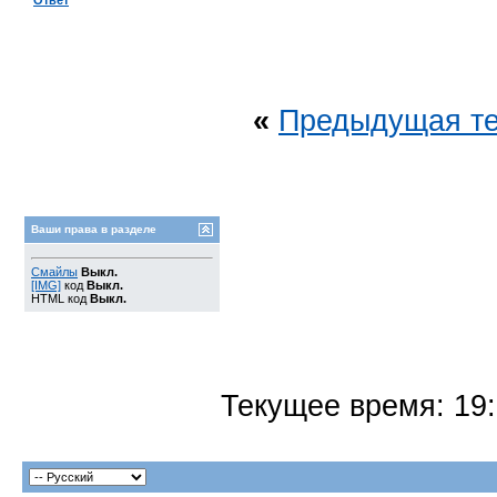
Ответ
«
Предыдущая т
Ваши права в разделе
Смайлы
Выкл.
[IMG]
код
Выкл.
HTML код
Выкл.
Текущее время:
19