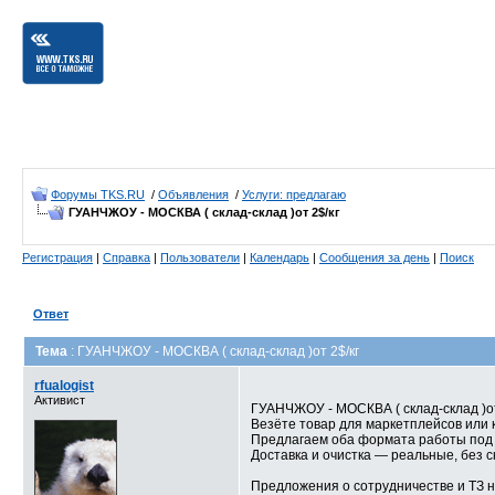
Форумы TKS.RU
/
Объявления
/
Услуги: предлагаю
ГУАНЧЖОУ - МОСКВА ( склад-склад )от 2$/кг
Регистрация
|
Справка
|
Пользователи
|
Календарь
|
Сообщения за день
|
Поиск
Ответ
Тема
: ГУАНЧЖОУ - МОСКВА ( склад-склад )от 2$/кг
rfualogist
Активист
ГУАНЧЖОУ - МОСКВА ( склад-склад )от
Везёте товар для маркетплейсов или 
Предлагаем оба формата работы под 
Доставка и очистка — реальные, без 
Предложения о сотрудничестве и ТЗ н