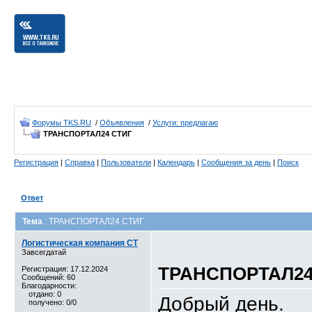
Форумы TKS.RU
/
Объявления
/
Услуги: предлагаю
ТРАНСПОРТАЛ24 СТИГ
Регистрация
|
Справка
|
Пользователи
|
Календарь
|
Сообщения за день
|
Поиск
Ответ
Тема
: ТРАНСПОРТАЛ24 СТИГ
Логистическая компания CT
Завсегдатай
ТРАНСПОРТАЛ24
Регистрация: 17.12.2024
Сообщений: 60
Благодарности:
отдано: 0
Добрый день.
получено: 0/0