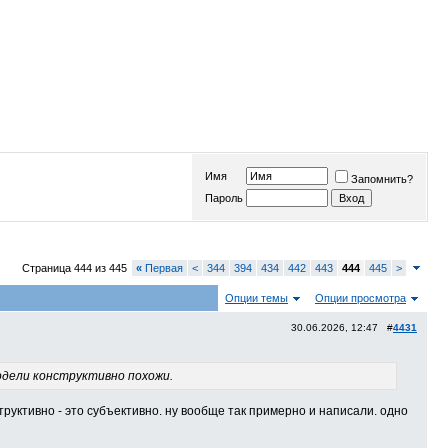
Имя
Запомнить?
Пароль
Страница 444 из 445
«
Первая
<
344
394
434
442
443
444
445
>
Опции темы
Опции просмотра
30.06.2026, 12:47 #
4431
модели конструктивно похожи.
труктивно - это субъективно. ну вообще так примерно и написали. одно