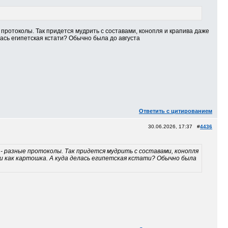
 протоколы. Так придется мудрить с составами, конопля и крапива даже
елась египетская кстати? Обычно была до августа
Ответить с цитированием
30.06.2026, 17:37 #
4436
 - разные протоколы. Так придется мудрить с составами, конопля
ми как картошка. А куда делась египетская кстати? Обычно была