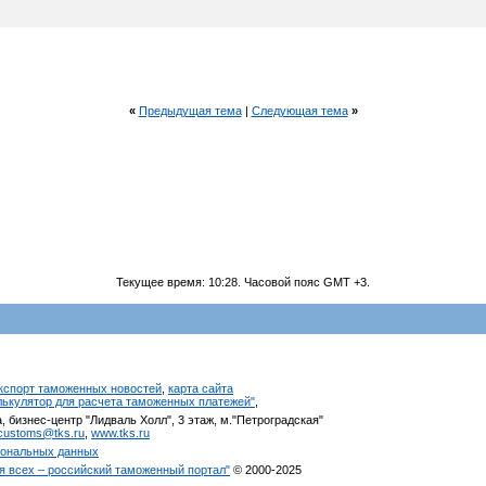
«
Предыдущая тема
|
Следующая тема
»
Текущее время:
10:28
. Часовой пояс GMT +3.
кспорт таможенных новостей
,
карта сайта
алькулятор для расчета таможенных платежей"
,
, бизнес-центр "Лидваль Холл", 3 этаж, м."Петроградская"
customs@tks.ru
,
www.tks.ru
сональных данных
я всех – российский таможенный портал"
© 2000-2025