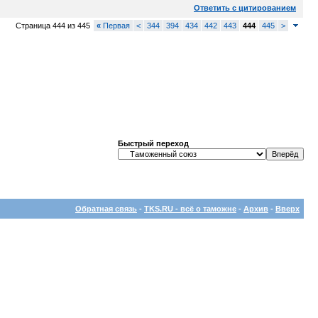
Ответить с цитированием
Страница 444 из 445
«
Первая
<
344
394
434
442
443
444
445
>
Быстрый переход
Обратная связь
-
TKS.RU - всё о таможне
-
Архив
-
Вверх