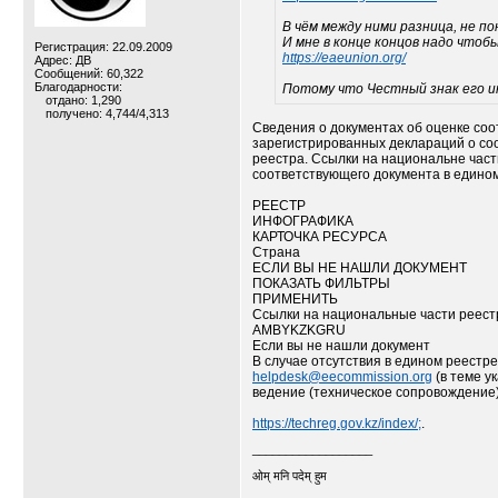
В чём между ними разница, не п
И мне в конце концов надо чтобы
Регистрация: 22.09.2009
https://eaeunion.org/
Адрес: ДВ
Сообщений: 60,322
Благодарности:
Потому что Честный знак его и
отдано: 1,290
получено: 4,744/4,313
Сведения о документах об оценке соо
зарегистрированных деклараций о соо
реестра. Ссылки на национальне част
соответствующего документа в едино
РЕЕСТР
ИНФОГРАФИКА
КАРТОЧКА РЕСУРСА
Страна
ЕСЛИ ВЫ НЕ НАШЛИ ДОКУМЕНТ
ПОКАЗАТЬ ФИЛЬТРЫ
ПРИМЕНИТЬ
Ссылки на национальные части реест
AMBYKZKGRU
Если вы не нашли документ
В случае отсутствия в едином реестр
helpdesk@eecommission.org
(в теме у
ведение (техническое сопровождение)
https://techreg.gov.kz/index/;
.
__________________
ओम् मनि पदेम् हुम