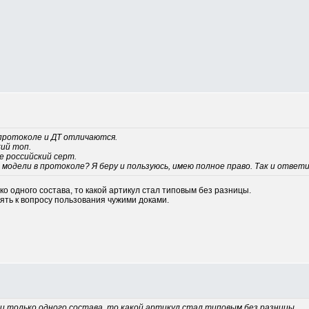
 протоколе и ДТ отличаются.
кий топ.
е российский серт.
 модели в протоколе? Я беру и пользуюсь, имею полное право. Так и отве
ко одного состава, то какой артикул стал типовым без разницы.
 опять к вопросу пользования чужими доками.
 и только одного состава, то какой артикул стал типовым без разницы.