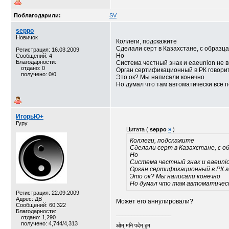
Поблагодарили:
SV
seppo
Новичок
Коллеги, подскажите
Сделали серт в Казахстане, с образца
Регистрация: 16.03.2009
Но
Сообщений: 4
Благодарности:
Система честный знак и eaeunion не в
отдано: 0
Орган сертификационный в РК говорит
получено: 0/0
Это ок? Мы написали конечно
Но думал что там автоматически всё 
ИгорьЮ+
Гуру
Цитата (
seppo
»
)
Коллеги, подскажите
Сделали серт в Казахстане, с о
Но
Система честный знак и eaeuni
Орган сертификационный в РК г
Это ок? Мы написали конечно
Но думал что там автоматическ
Регистрация: 22.09.2009
Адрес: ДВ
Может его аннулировали?
Сообщений: 60,322
Благодарности:
__________________
отдано: 1,290
получено: 4,744/4,313
ओम् मनि पदेम् हुम