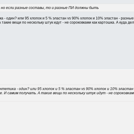
, но если разные составы, то и разные ПИ должны быть
а - один? или 95 хлопок и 5 % эластан vs 90% хлопок и 10% эластан - разные
А такие вещи по нескольку штук идут - не сороковками как картошка. А куда д
нтетика - один? или 95 хлопок и 5 % эластан vs 90% хлопок и 10% эластан
е. И самим получать. А такие вещи по нескольку штук идут - не сороковка