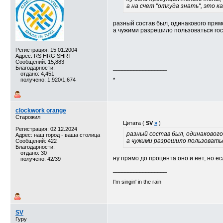
а на счет "откуда знать", это к
разный состав был, одинакового пря
а чужими разрешило пользоваться госу
Регистрация: 15.01.2004
Адрес: RS HRG SHRT
Сообщений: 15,883
Благодарности:
__________________
отдано: 4,451
получено: 1,920/1,674
*
clockwork orange
Старожил
Цитата (
SV
»
)
Регистрация: 02.12.2024
разный состав был, одинаковог
Адрес: наш город - ваша столица
а чужими разрешило пользоватьс
Сообщений: 422
Благодарности:
отдано: 30
ну прямо до процента оно и нет, но 
получено: 42/39
__________________
I'm singin' in the rain
SV
Гуру