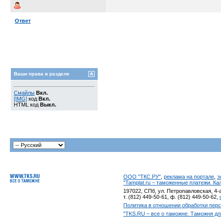
Ответ
Ваши права в разделе
Смайлы
Вкл.
[IMG]
код
Вкл.
HTML код
Выкл.
ООО "ТКС.РУ"
,
реклама на портале
,
э
"Tamplat.ru – таможенные платежи. К
197022, СПб, ул. Петропавловская, 4-а
т. (812) 449-50-61, ф. (812) 449-50-62,
Политика в отношении обработки пер
"TKS.RU – все о таможне. Таможня дл