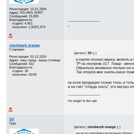
Регистрация: 15.01.2004
Адрес: RS HRG SHRT
Сообщений: 15,883
Благодарности:
__________________
отдано: 4,451
получено: 1,920/1,674
*
clockwork orange
Старожил
Цитата (
SV
»
)
Регистрация: 02.12.2024
в серте только марка, модель в
Адрес: наш город - ваша столица
ТР на легпром, 017. Товар - женс
Сообщений: 422
Благодарности:
Обратили внимание только на н
отдано: 30
Так откуда мне знать какие там
получено: 42/39
ну если продукция только топы, и толь
а на счет "откуда знать", это как раз
__________________
I'm singin' in the rain
SV
Гуру
Цитата (
clockwork orange
»
)
ну если продукция только топы,