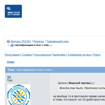
Форумы TKS.RU
/
Разделы
/
Таможенный союз
сертификация и все с нею ....
Регистрация
|
Справка
|
Пользователи
|
Календарь
|
Сообщения за день
|
Поиск
Ответ
Тема
: сертификация и все с нею ....
SV
Гуру
Цитата (
Морской чертяка
»
)
Всегда так было. Протокол испы
ну вообще то в протоколе прямо напис
и тоже, отстаньте. но 10 дней простоя