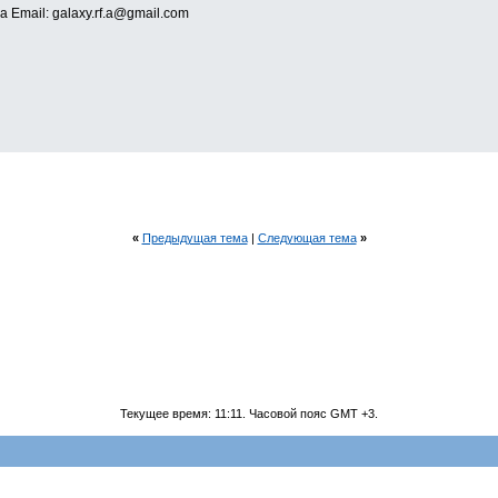
а Email: galaxy.rf.a@gmail.com
«
Предыдущая тема
|
Следующая тема
»
Текущее время:
11:11
. Часовой пояс GMT +3.