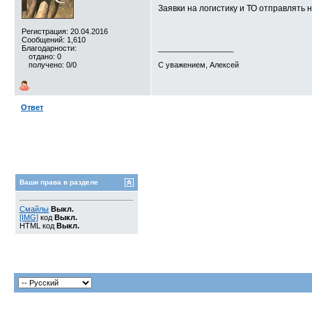
Заявки на логистику и ТО отправлять н
Регистрация: 20.04.2016
Сообщений: 1,610
Благодарности:
__________________
отдано: 0
получено: 0/0
С уважением, Алексей
Ответ
Ваши права в разделе
Смайлы
Выкл.
[IMG]
код
Выкл.
HTML код
Выкл.