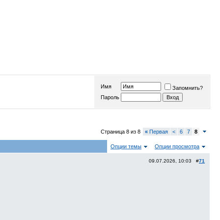
Имя
Запомнить?
Пароль
Страница 8 из 8
«
Первая
<
6
7
8
Опции темы
Опции просмотра
09.07.2026, 10:03 #
71