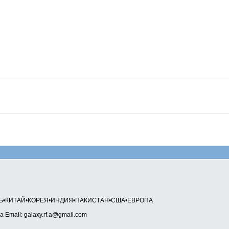
НЬ•КИТАЙ•КОРЕЯ•ИНДИЯ•ПАКИСТАН•США•ЕВРОПА
а Email: galaxy.rf.a@gmail.com