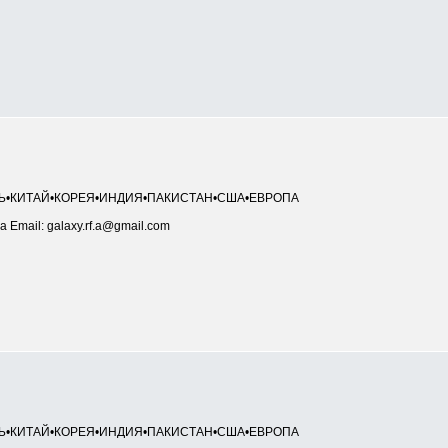
НЬ•КИТАЙ•КОРЕЯ•ИНДИЯ•ПАКИСТАН•США•ЕВРОПА
а Email: galaxy.rf.a@gmail.com
НЬ•КИТАЙ•КОРЕЯ•ИНДИЯ•ПАКИСТАН•США•ЕВРОПА