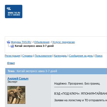
Форумы TKS.RU
/
Объявления
/
Услуги: предлагаю
Китай экспресс авиа 3-7 дней
Регистрация
|
Справка
|
Пользователи
|
Календарь
|
Сообщения за день
|
Поиск
Ответ
Тема
: Китай экспресс авиа 3-7 дней
Андрей Саныч
Эксперт
Надёжно. Прозрачно. Без границ.
------------------------------
ВЭД «ПОД КЛЮЧ»: ЯПОНИЯ•ТАЙВА
Заявки на логистику и ТО отправлять н