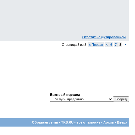
Ответить с цитированием
Страница 8 из 8
«
Первая
<
6
7
8
Быстрый переход
Обратная связь
-
TKS.RU - всё о таможне
-
Архив
-
Вверх