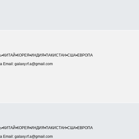
НЬ•КИТАЙ•КОРЕЯ•ИНДИЯ•ПАКИСТАН•США•ЕВРОПА
а Email: galaxy.rf.a@gmail.com
НЬ•КИТАЙ•КОРЕЯ•ИНДИЯ•ПАКИСТАН•США•ЕВРОПА
а Email: galaxy.rf.a@gmail.com