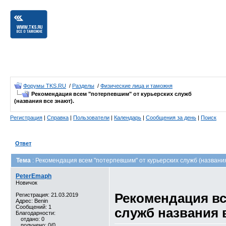
Форумы TKS.RU
/
Разделы
/
Физические лица и таможня
Рекомендация всем "потерпевшим" от курьерских служб
(названия все знают).
Регистрация
|
Справка
|
Пользователи
|
Календарь
|
Сообщения за день
|
Поиск
Ответ
Тема
: Рекомендация всем "потерпевшим" от курьерских служб (названия
PeterEmaph
Новичок
Рекомендация вс
Регистрация: 21.03.2019
Адрес: Benin
Сообщений: 1
служб названия 
Благодарности:
отдано: 0
получено: 0/0