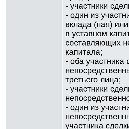
- участники сде
- один из участ
вклада (пая) ил
в уставном капи
составляющих не
капитала;
- оба участника 
непосредственн
третьего лица;
- участники сде
непосредственно
- один из участн
непосредственны
участника сделк