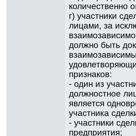
количественно 
г) участники сд
лицами, за искл
взаимозависимос
должно быть док
взаимозависимы
удовлетворяющи
признаков:
- один из участ
должностное лиц
является однов
участника сделк
- участники сде
предприятия;