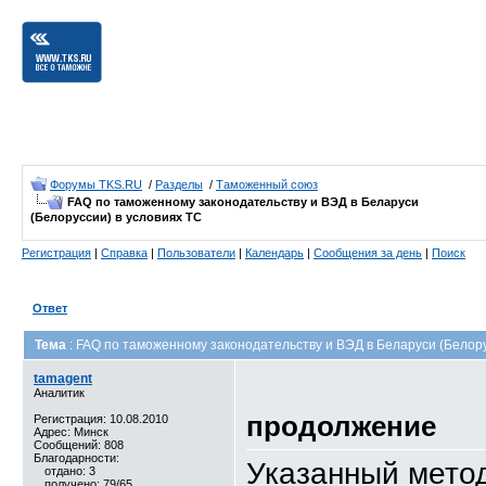
Форумы TKS.RU
/
Разделы
/
Таможенный союз
FAQ по таможенному законодательству и ВЭД в Беларуси
(Белоруссии) в условиях ТС
Регистрация
|
Справка
|
Пользователи
|
Календарь
|
Сообщения за день
|
Поиск
Ответ
Тема
: FAQ по таможенному законодательству и ВЭД в Беларуси (Белору
tamagent
Аналитик
продолжение
Регистрация: 10.08.2010
Адрес: Минск
Сообщений: 808
Благодарности:
Указанный метод
отдано: 3
получено: 79/65