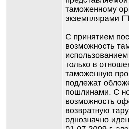
таможенному ор
экземплярами Г
С принятием по
возможность та
использованием
только в отнош
таможенную проц
подлежат обло
пошлинами. С но
возможность оф
возвратную тару
однозначно иден
01.07.2009 г. э