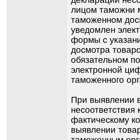
лицом таможни 
таможенном досм
уведомлен элек
формы с указан
досмотра товар
обязательном п
электронной ци
таможенного орг
При выявлении 
несоответствия 
фактическому ко
выявлении товар
таможенным орг